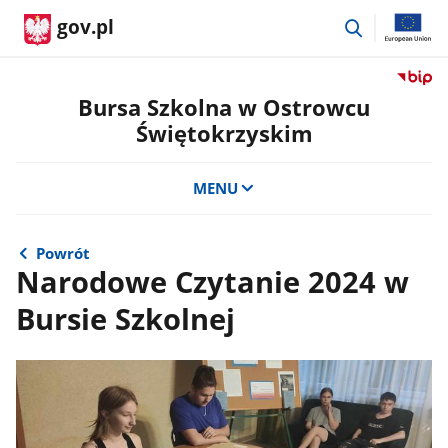
przejdź
gov.pl
do
wyszukiwar
Przejdź
do
Bursa Szkolna w Ostrowcu
serwis
Świętokrzyskim
Biulety
Informa
Publicz
MENU
Bursa
Szkoln
w
Powrót
Ostrow
Narodowe Czytanie 2024 w
Święto
Bursie Szkolnej