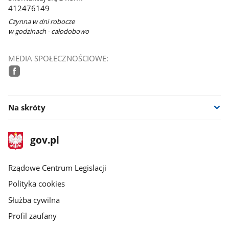
412476149
Czynna w dni robocze
w godzinach - całodobowo
MEDIA SPOŁECZNOŚCIOWE:
facebook
Na skróty
stopka
Strona
gov.pl
gov.pl
główna
Rządowe Centrum Legislacji
Polityka cookies
Służba cywilna
Profil zaufany