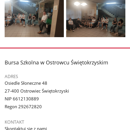
zdjęcie
zdjęcie
1
2
z
z
galerii.
galerii.
Pokaż
Pokaż
zdjęcie
zdjęcie
3
4
z
z
stopka
Bursa Szkolna w Ostrowcu Świętokrzyskim
galerii.
galerii.
ADRES
Osiedle Słoneczne 48
27-400 Ostrowiec Świętokrzyski
NIP 6612130889
Regon 292672820
KONTAKT
Skontaktuj się z nami