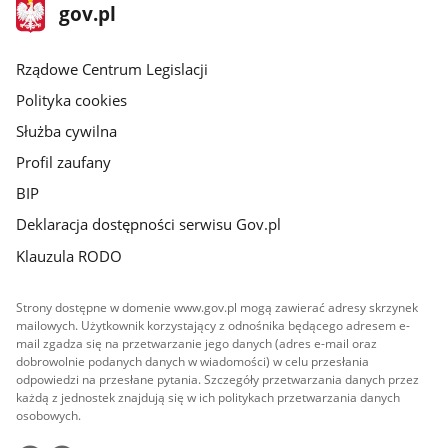
stopka
Strona
gov.pl
gov.pl
główna
Rządowe Centrum Legislacji
Polityka cookies
Służba cywilna
Profil zaufany
BIP
Deklaracja dostępności serwisu Gov.pl
Klauzula RODO
Strony dostępne w domenie www.gov.pl mogą zawierać adresy skrzynek
mailowych. Użytkownik korzystający z odnośnika będącego adresem e-
mail zgadza się na przetwarzanie jego danych (adres e-mail oraz
dobrowolnie podanych danych w wiadomości) w celu przesłania
odpowiedzi na przesłane pytania. Szczegóły przetwarzania danych przez
każdą z jednostek znajdują się w ich politykach przetwarzania danych
osobowych.