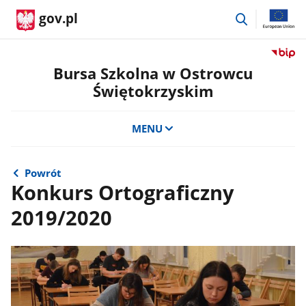
przejdź
gov.pl
do
wyszukiwar
Przejdź
do
Bursa Szkolna w Ostrowcu
serwis
Świętokrzyskim
Biulety
Informa
Publicz
MENU
Bursa
Szkoln
w
Powrót
Ostrow
Konkurs Ortograficzny
Święto
2019/2020