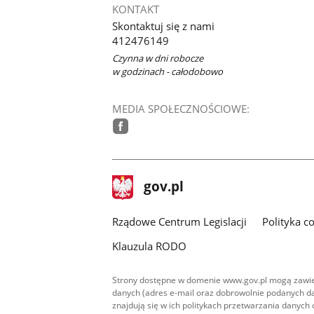
KONTAKT
Skontaktuj się z nami
412476149
Czynna w dni robocze
w godzinach - całodobowo
MEDIA SPOŁECZNOŚCIOWE:
facebook
stopka
Strona
gov.pl
gov.pl
główna
Rządowe Centrum Legislacji
Polityka c
Klauzula RODO
Strony dostępne w domenie www.gov.pl mogą zawier
danych (adres e-mail oraz dobrowolnie podanych da
znajdują się w ich politykach przetwarzania danych