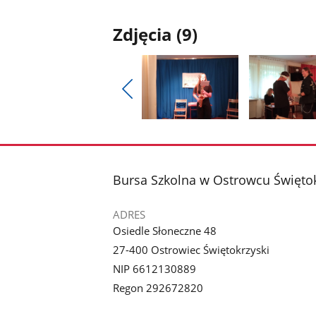
Zdjęcia (9)
Pokaż
poprzednie
Pokaż
Pokaż
zdjęcia
zdjęcie
zdjęcie
1
2
z
z
stopka
Bursa Szkolna w Ostrowcu Święto
galerii.
galerii.
ADRES
Osiedle Słoneczne 48
27-400 Ostrowiec Świętokrzyski
NIP 6612130889
Regon 292672820