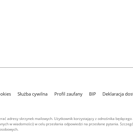
ookies
Służba cywilna
Profil zaufany
BIP
Deklaracja dos
ać adresy skrzynek mailowych. Użytkownik korzystający z odnośnika będącego 
nych w wiadomości) w celu przesłania odpowiedzi na przesłane pytania. Szczegó
 osobowych.