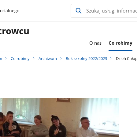
orialnego
trowcu
O nas
Co robimy
im
Co robimy
Archiwum
Rok szkolny 2022/2023
Dzień Chło