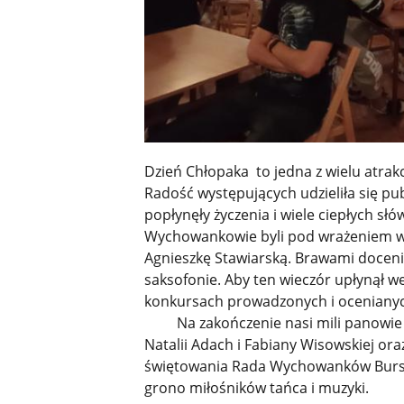
Dzień Chłopaka to jedna z wielu atrak
Radość występujących udzieliła się pub
popłynęły życzenia i wiele ciepłych s
Wychowankowie byli pod wrażeniem w
Agnieszkę Stawiarską. Brawami doceni
saksofonie. Aby ten wieczór upłynął we
konkursach prowadzonych i ocenianyc
Na zakończenie nasi mili panowie w
Natalii Adach i Fabiany Wisowskiej o
świętowania Rada Wychowanków Bursy 
grono miłośników tańca i muzyki.