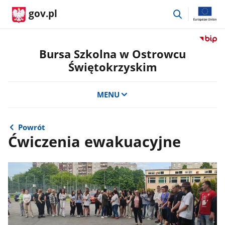
przejdź
gov.pl
do
wyszukiwar
Przejdź
do
Bursa Szkolna w Ostrowcu
serwis
Świętokrzyskim
Biulety
Informa
Publicz
MENU
Bursa
Szkoln
w
Powrót
Ostrow
Ćwiczenia ewakuacyjne
Święto