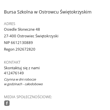
1
2
z
z
stopka
Bursa Szkolna w Ostrowcu Świętokrzyskim
galerii.
galerii.
ADRES
Osiedle Słoneczne 48
27-400 Ostrowiec Świętokrzyski
NIP 6612130889
Regon 292672820
KONTAKT
Skontaktuj się z nami
412476149
Czynna w dni robocze
w godzinach - całodobowo
MEDIA SPOŁECZNOŚCIOWE:
facebook