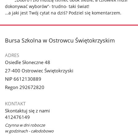
dokonywać wyborów”- trudno- taki świat!
…a jaki jest Twój cytat na dziś? Podziel się komentarzem.
stopka
Bursa Szkolna w Ostrowcu Świętokrzyskim
ADRES
Osiedle Słoneczne 48
27-400 Ostrowiec Świętokrzyski
NIP 6612130889
Regon 292672820
KONTAKT
Skontaktuj się z nami
412476149
Czynna w dni robocze
w godzinach - całodobowo