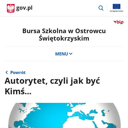
przejdź
gov.pl
do
wyszukiwar
Przejdź
do
Bursa Szkolna w Ostrowcu
serwis
Świętokrzyskim
Biulety
Informa
Publicz
MENU
Bursa
Szkoln
w
Powrót
Ostrow
Autorytet, czyli jak być
Święto
Kimś...