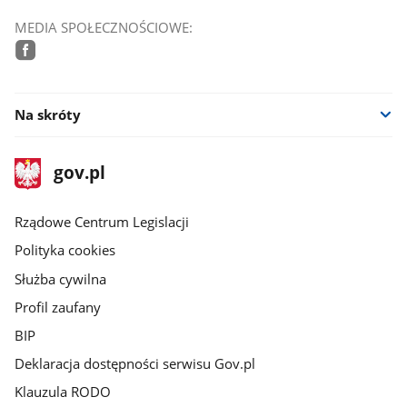
MEDIA SPOŁECZNOŚCIOWE:
facebook
Na skróty
stopka
Strona
gov.pl
gov.pl
główna
Rządowe Centrum Legislacji
Polityka cookies
Służba cywilna
Profil zaufany
BIP
Deklaracja dostępności serwisu Gov.pl
Klauzula RODO