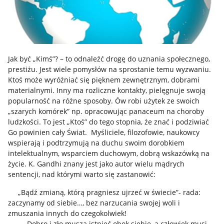
Jak być „Kimś”? – to odnaleźć drogę do uznania społecznego,
prestiżu. Jest wiele pomysłów na sprostanie temu wyzwaniu.
Ktoś może wyróżniać się pięknem zewnętrznym, dobrami
materialnymi. Inny ma rozliczne kontakty, pielęgnuje swoją
popularność na różne sposoby. Ów robi użytek ze swoich
„szarych komórek” np. opracowując panaceum na choroby
ludzkości. To jest „Ktoś” do tego stopnia, że znać i podziwiać
Go powinien cały Świat. Myśliciele, filozofowie, naukowcy
wspierają i podtrzymują na duchu swoim dorobkiem
intelektualnym, wsparciem duchowym, dobrą wskazówką na
życie. K. Gandhi znany jest jako autor wielu mądrych
sentencji, nad którymi warto się zastanowić:
„Bądź zmianą, którą pragniesz ujrzeć w świecie”- rada:
zaczynamy od siebie…, bez narzucania swojej woli i
zmuszania innych do czegokolwiek!
„Dobro i zło muszą istnieć obok siebie, a człowiek musi