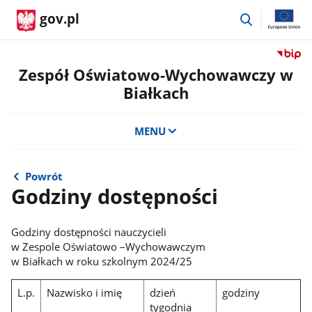
przejdź
gov.pl
do
wyszukiwar
Przejdź
do
Zespół Oświatowo-Wychowawczy w
serwis
Białkach
Biulety
Informa
Publicz
MENU
Zespół
Oświat
Wycho
Powrót
w
Godziny dostępności
Białkac
Godziny dostępności nauczycieli
w Zespole Oświatowo –Wychowawczym
w Białkach w roku szkolnym 2024/25
L.p.
Nazwisko i imię
dzień
godziny
tygodnia