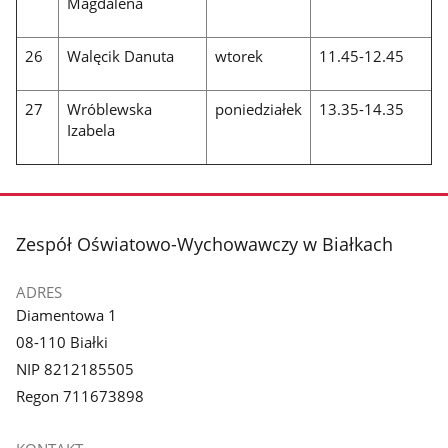
Magdalena
26
Walęcik Danuta
wtorek
11.45-12.45
27
Wróblewska
poniedziałek
13.35-14.35
Izabela
stopka
Zespół Oświatowo-Wychowawczy w Białkach
ADRES
Diamentowa 1
08-110 Białki
NIP 8212185505
Regon 711673898