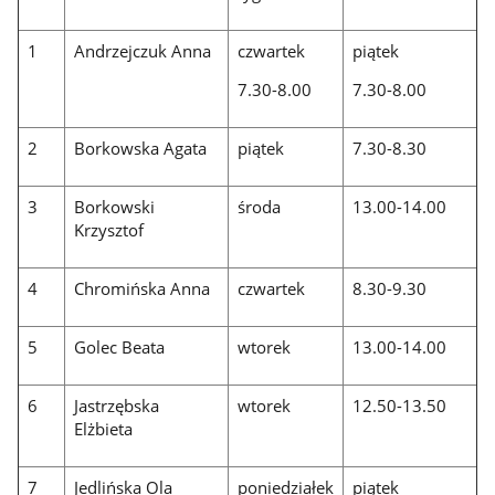
1
Andrzejczuk Anna
czwartek
piątek
7.30-8.00
7.30-8.00
2
Borkowska Agata
piątek
7.30-8.30
3
Borkowski
środa
13.00-14.00
Krzysztof
4
Chromińska Anna
czwartek
8.30-9.30
5
Golec Beata
wtorek
13.00-14.00
6
Jastrzębska
wtorek
12.50-13.50
Elżbieta
7
Jedlińska Ola
poniedziałek
piątek