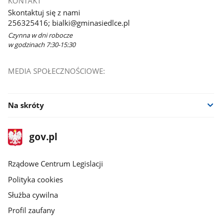
KONTAKT
Skontaktuj się z nami
256325416; bialki@gminasiedlce.pl
Czynna w dni robocze
w godzinach 7:30-15:30
MEDIA SPOŁECZNOŚCIOWE:
Na skróty
stopka
Strona
gov.pl
gov.pl
główna
Rządowe Centrum Legislacji
Polityka cookies
Służba cywilna
Profil zaufany