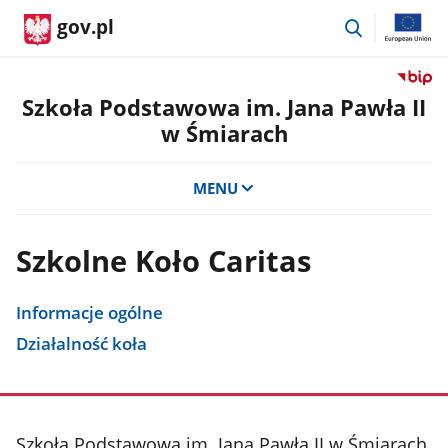
przejdź
gov.pl
do
wyszukiwar
Przejdź
do
Szkoła Podstawowa im. Jana Pawła II
serwis
w Śmiarach
Biulety
Informa
Publicz
MENU
Szkoła
Podst
im.
Szkolne Koło Caritas
Jana
Pawła
II
Informacje ogólne
w
Działalność koła
Śmiara
stopka
Szkoła Podstawowa im. Jana Pawła II w Śmiarach