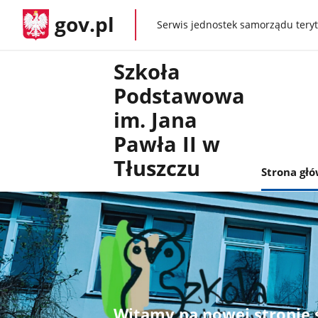
gov.pl
Serwis jednostek samorządu teryt
gov.pl
Szkoła
Podstawowa
im. Jana
Pawła II w
Tłuszczu
Strona gł
Witamy na nowej stronie 