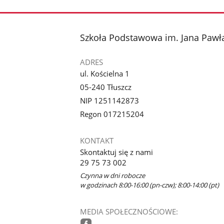
stopka
Szkoła Podstawowa im. Jana Pawła
ADRES
ul. Kościelna 1
05-240 Tłuszcz
NIP 1251142873
Regon 017215204
KONTAKT
Skontaktuj się z nami
29 75 73 002
Czynna w dni robocze
w godzinach 8:00-16:00 (pn-czw); 8:00-14:00 (pt)
MEDIA SPOŁECZNOŚCIOWE: