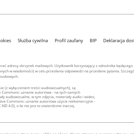
ookies
Służba cywilna
Profil zaufany
BIP
Deklaracja dos
ać adresy skrzynek mailowych. Użytkownik korzystający z odnośnika będącego 
nych w wiadomości) w celu przesłania odpowiedzi na przesłane pytania. Szczegó
 osobowych.
ie (z wyłączeniem treści audiowizualnych), są
ive Commons: uznanie autorstwa - na tych samych
ły audiowizualne, w tym zdjęcia, materiały audio i wideo,
eative Commons: uznanie autorstwa użycie niekomercyjne -
D 4.0), o ile nie jest to stwierdzone inaczej.