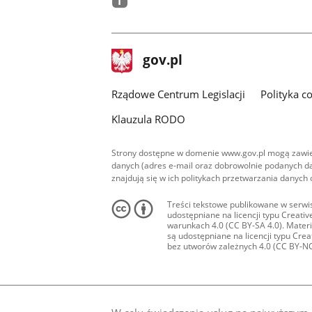
facebook
stopka
Strona
gov.pl
gov.pl
główna
Rządowe Centrum Legislacji
Polityka c
Klauzula RODO
Strony dostępne w domenie www.gov.pl mogą zawier
danych (adres e-mail oraz dobrowolnie podanych da
znajdują się w ich politykach przetwarzania danych
Treści tekstowe publikowane w serwis
udostępniane na licencji typu Creat
warunkach 4.0 (CC BY-SA 4.0). Materia
są udostępniane na licencji typu Cr
bez utworów zależnych 4.0 (CC BY-NC-N