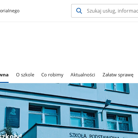
orialnego
ówna
O szkole
Co robimy
Aktualności
Załatw sprawę
szkoły!