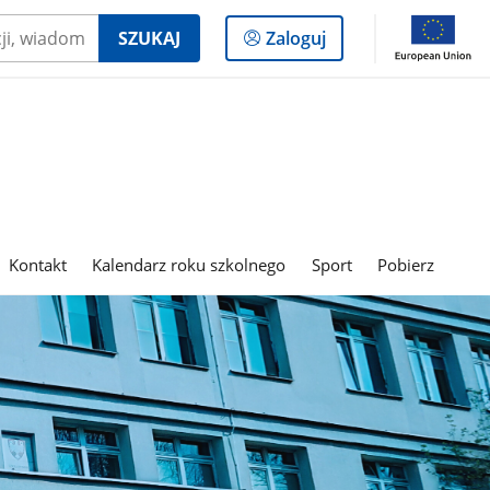
Logowanie
SZUKAJ
Zaloguj
do
panelu
Kontakt
Kalendarz roku szkolnego
Sport
Pobierz