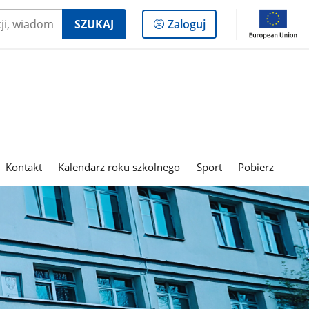
Logowanie
SZUKAJ
Zaloguj
do
panelu
Kontakt
Kalendarz roku szkolnego
Sport
Pobierz