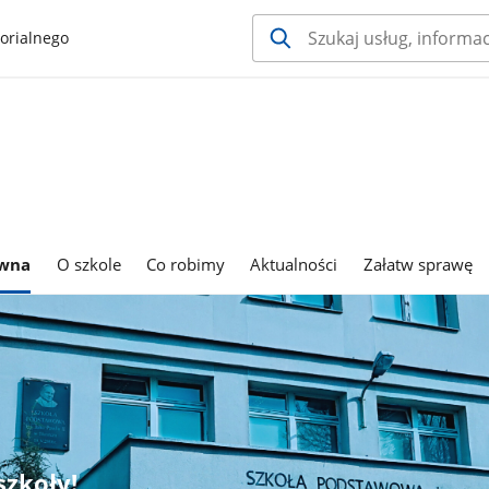
orialnego
ówna
O szkole
Co robimy
Aktualności
Załatw sprawę
szkoły!