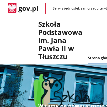
gov.pl
Serwis jednostek samorządu teryt
gov.pl
Szkoła
Podstawowa
im. Jana
Pawła II w
Tłuszczu
Strona gł
Witamy na nowej stronie 