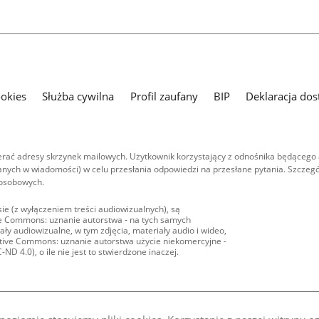
ookies
Służba cywilna
Profil zaufany
BIP
Deklaracja dos
ać adresy skrzynek mailowych. Użytkownik korzystający z odnośnika będącego 
nych w wiadomości) w celu przesłania odpowiedzi na przesłane pytania. Szczegó
 osobowych.
ie (z wyłączeniem treści audiowizualnych), są
ive Commons: uznanie autorstwa - na tych samych
ły audiowizualne, w tym zdjęcia, materiały audio i wideo,
eative Commons: uznanie autorstwa użycie niekomercyjne -
D 4.0), o ile nie jest to stwierdzone inaczej.