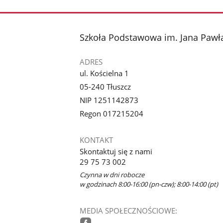
stopka
Szkoła Podstawowa im. Jana Pawła
ADRES
ul. Kościelna 1
05-240 Tłuszcz
NIP 1251142873
Regon 017215204
KONTAKT
Skontaktuj się z nami
29 75 73 002
Czynna w dni robocze
w godzinach 8:00-16:00 (pn-czw); 8:00-14:00 (pt)
MEDIA SPOŁECZNOŚCIOWE: