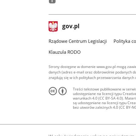
facebook
stopka
Strona
gov.pl
gov.pl
główna
Rządowe Centrum Legislacji
Polityka c
Klauzula RODO
Strony dostępne w domenie www.gov.pl mogą zawier
danych (adres e-mail oraz dobrowolnie podanych da
znajdują się w ich politykach przetwarzania danych
Treści tekstowe publikowane w serwis
udostępniane na licencji typu Creat
warunkach 4.0 (CC BY-SA 4.0). Materia
są udostępniane na licencji typu Cr
bez utworów zależnych 4.0 (CC BY-NC-N