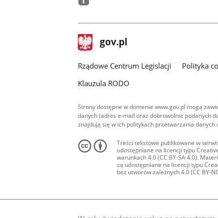
facebook
stopka
Strona
gov.pl
gov.pl
główna
Rządowe Centrum Legislacji
Polityka c
Klauzula RODO
Strony dostępne w domenie www.gov.pl mogą zawier
danych (adres e-mail oraz dobrowolnie podanych da
znajdują się w ich politykach przetwarzania danych
Treści tekstowe publikowane w serwis
udostępniane na licencji typu Creat
warunkach 4.0 (CC BY-SA 4.0). Materia
są udostępniane na licencji typu Cr
bez utworów zależnych 4.0 (CC BY-NC-N