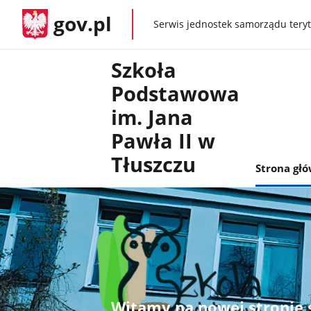
gov.pl
Serwis jednostek samorządu teryt
gov.pl
Szkoła
Podstawowa
im. Jana
Pawła II w
Tłuszczu
Strona gł
Witamy na nowej stronie 