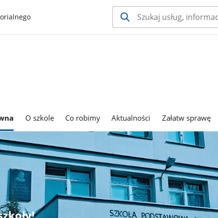
orialnego
ówna
O szkole
Co robimy
Aktualności
Załatw sprawę
szkoły!