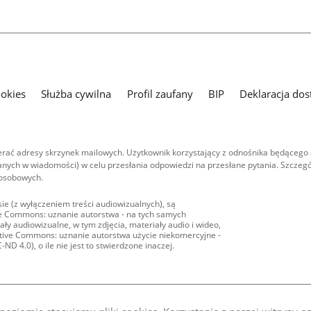
ookies
Służba cywilna
Profil zaufany
BIP
Deklaracja dos
ać adresy skrzynek mailowych. Użytkownik korzystający z odnośnika będącego 
nych w wiadomości) w celu przesłania odpowiedzi na przesłane pytania. Szczegó
 osobowych.
ie (z wyłączeniem treści audiowizualnych), są
ive Commons: uznanie autorstwa - na tych samych
ły audiowizualne, w tym zdjęcia, materiały audio i wideo,
eative Commons: uznanie autorstwa użycie niekomercyjne -
D 4.0), o ile nie jest to stwierdzone inaczej.