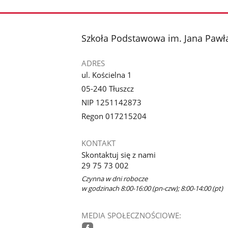
stopka
Szkoła Podstawowa im. Jana Pawła
ADRES
ul. Kościelna 1
05-240 Tłuszcz
NIP 1251142873
Regon 017215204
KONTAKT
Skontaktuj się z nami
29 75 73 002
Czynna w dni robocze
w godzinach 8:00-16:00 (pn-czw); 8:00-14:00 (pt)
MEDIA SPOŁECZNOŚCIOWE: