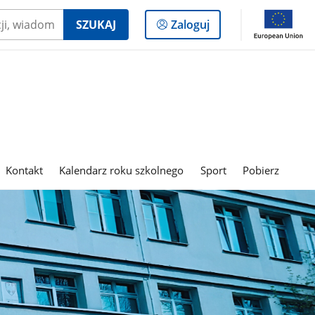
Logowanie
SZUKAJ
Zaloguj
do
panelu
Kontakt
Kalendarz roku szkolnego
Sport
Pobierz