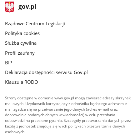
stopka
Strona
gov.pl
gov.pl
główna
Rządowe Centrum Legislacji
Polityka cookies
Służba cywilna
Profil zaufany
BIP
Deklaracja dostępności serwisu Gov.pl
Klauzula RODO
Strony dostępne w domenie www.gov.pl mogą zawierać adresy skrzynek
mailowych. Użytkownik korzystający z odnośnika będącego adresem e-
mail zgadza się na przetwarzanie jego danych (adres e-mail oraz
dobrowolnie podanych danych w wiadomości) w celu przesłania
odpowiedzi na przesłane pytania. Szczegóły przetwarzania danych przez
każdą z jednostek znajdują się w ich politykach przetwarzania danych
osobowych.