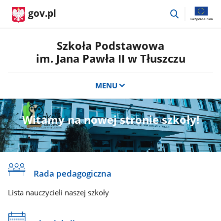
przejdź
gov.pl
do
wyszukiwar
Szkoła Podstawowa
im. Jana Pawła II w Tłuszczu
MENU
Witamy na nowej stronie szkoły!
Rada pedagogiczna
Lista nauczycieli naszej szkoły