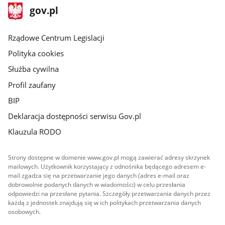
stopka
Strona
gov.pl
gov.pl
główna
Rządowe Centrum Legislacji
Polityka cookies
Służba cywilna
Profil zaufany
BIP
Deklaracja dostępności serwisu Gov.pl
Klauzula RODO
Strony dostępne w domenie www.gov.pl mogą zawierać adresy skrzynek
mailowych. Użytkownik korzystający z odnośnika będącego adresem e-
mail zgadza się na przetwarzanie jego danych (adres e-mail oraz
dobrowolnie podanych danych w wiadomości) w celu przesłania
odpowiedzi na przesłane pytania. Szczegóły przetwarzania danych przez
każdą z jednostek znajdują się w ich politykach przetwarzania danych
osobowych.