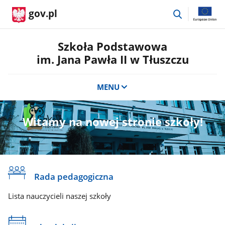
przejdź
gov.pl
do
wyszukiwar
Szkoła Podstawowa
im. Jana Pawła II w Tłuszczu
MENU
Witamy na nowej stronie szkoły!
Rada pedagogiczna
Lista nauczycieli naszej szkoły