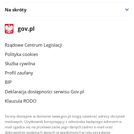
Na skróty
stopka
Strona
gov.pl
gov.pl
główna
Rządowe Centrum Legislacji
Polityka cookies
Służba cywilna
Profil zaufany
BIP
Deklaracja dostępności serwisu Gov.pl
Klauzula RODO
Strony dostępne w domenie www.gov.pl mogą zawierać adresy skrzynek
mailowych. Użytkownik korzystający z odnośnika będącego adresem e-
mail zgadza się na przetwarzanie jego danych (adres e-mail oraz
dobrowolnie podanych danych w wiadomości) w celu przesłania