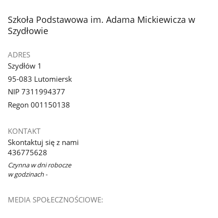
stopka
Szkoła Podstawowa im. Adama Mickiewicza w
Szydłowie
ADRES
Szydłów 1
95-083 Lutomiersk
NIP 7311994377
Regon 001150138
KONTAKT
Skontaktuj się z nami
436775628
Czynna w dni robocze
w godzinach -
MEDIA SPOŁECZNOŚCIOWE: