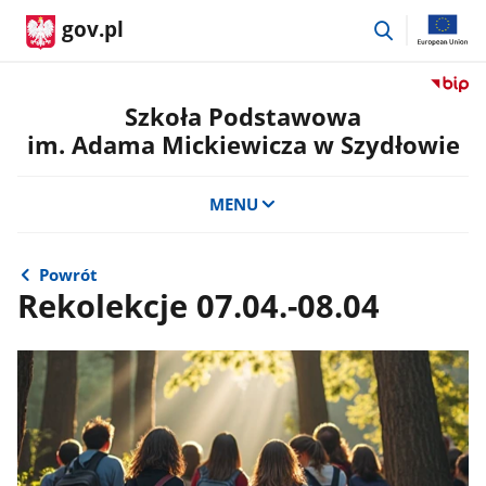
przejdź
gov.pl
do
wyszukiwar
Przejdź
do
Szkoła Podstawowa
serwis
im. Adama Mickiewicza w Szydłowie
Biulety
Informa
Publicz
MENU
Szkoła
Podst
im.
Powrót
Adama
Rekolekcje 07.04.-08.04
Mickie
w
Szydło