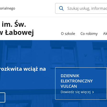
orialnego
im. Św.
 w Łabowej
O szkole
Co robimy
Ak
 rozkwita wciąż na
DZIENNIK
ELEKTRONICZNY
VULCAN
Dowiedz się więcej