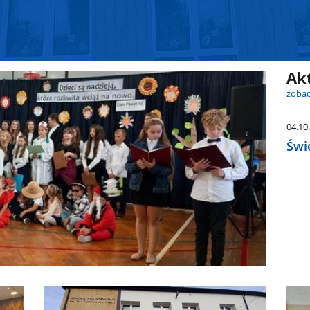
Ak
zobac
04.10
Świ