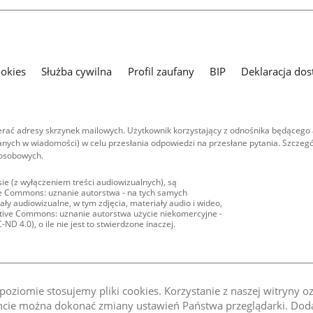
ookies
Służba cywilna
Profil zaufany
BIP
Deklaracja dos
ać adresy skrzynek mailowych. Użytkownik korzystający z odnośnika będącego 
nych w wiadomości) w celu przesłania odpowiedzi na przesłane pytania. Szczegó
 osobowych.
ie (z wyłączeniem treści audiowizualnych), są
ive Commons: uznanie autorstwa - na tych samych
ły audiowizualne, w tym zdjęcia, materiały audio i wideo,
eative Commons: uznanie autorstwa użycie niekomercyjne -
D 4.0), o ile nie jest to stwierdzone inaczej.
oziomie stosujemy pliki cookies. Korzystanie z naszej witryny 
e można dokonać zmiany ustawień Państwa przeglądarki. Dodat