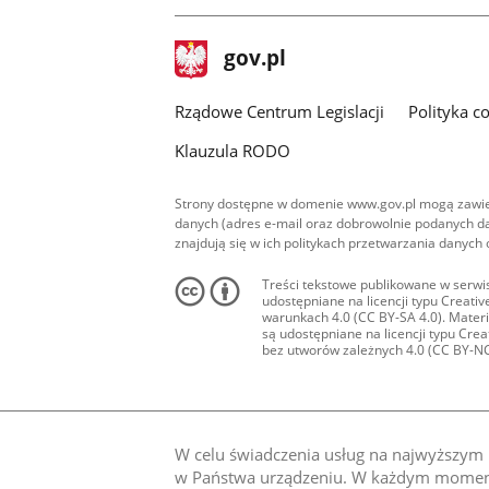
stopka
Strona
gov.pl
gov.pl
główna
Rządowe Centrum Legislacji
Polityka c
Klauzula RODO
Strony dostępne w domenie www.gov.pl mogą zawier
danych (adres e-mail oraz dobrowolnie podanych da
znajdują się w ich politykach przetwarzania danych
Treści tekstowe publikowane w serwis
udostępniane na licencji typu Creat
warunkach 4.0 (CC BY-SA 4.0). Materia
są udostępniane na licencji typu Cr
bez utworów zależnych 4.0 (CC BY-NC-N
W celu świadczenia usług na najwyższym p
w Państwa urządzeniu. W każdym momenci