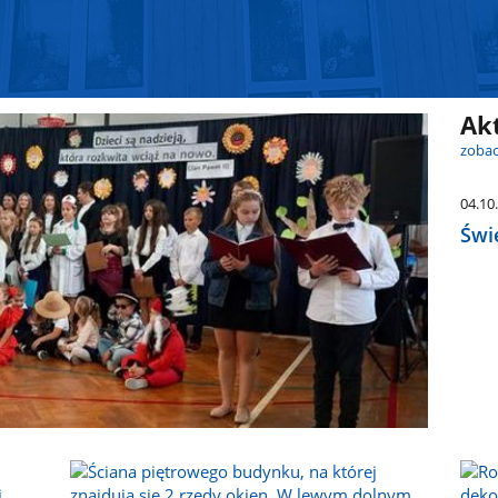
Ak
zobac
04.10
Świ