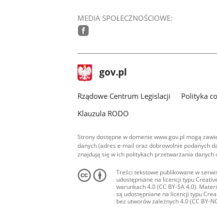
MEDIA SPOŁECZNOŚCIOWE:
facebook
stopka
Strona
gov.pl
gov.pl
główna
Rządowe Centrum Legislacji
Polityka c
Klauzula RODO
Strony dostępne w domenie www.gov.pl mogą zawier
danych (adres e-mail oraz dobrowolnie podanych da
znajdują się w ich politykach przetwarzania danych
Treści tekstowe publikowane w serwis
udostępniane na licencji typu Creat
warunkach 4.0 (CC BY-SA 4.0). Materia
są udostępniane na licencji typu Cr
bez utworów zależnych 4.0 (CC BY-NC-N