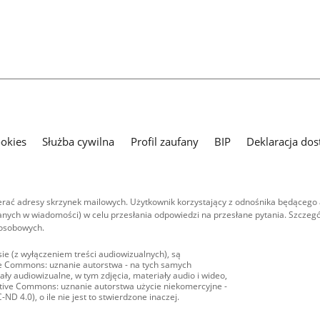
ookies
Służba cywilna
Profil zaufany
BIP
Deklaracja dos
ać adresy skrzynek mailowych. Użytkownik korzystający z odnośnika będącego 
nych w wiadomości) w celu przesłania odpowiedzi na przesłane pytania. Szczegó
 osobowych.
ie (z wyłączeniem treści audiowizualnych), są
ive Commons: uznanie autorstwa - na tych samych
ły audiowizualne, w tym zdjęcia, materiały audio i wideo,
eative Commons: uznanie autorstwa użycie niekomercyjne -
D 4.0), o ile nie jest to stwierdzone inaczej.