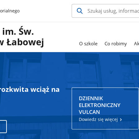
orialnego
im. Św.
 w Łabowej
O szkole
Co robimy
Ak
 rozkwita wciąż na
DZIENNIK
ELEKTRONICZNY
VULCAN
Dowiedz się więcej