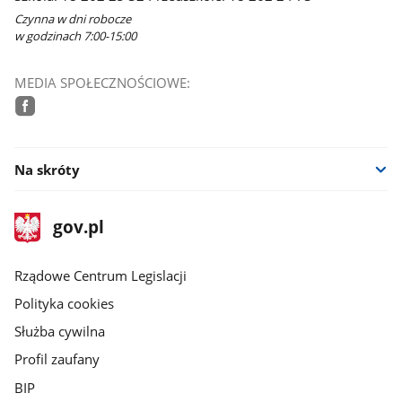
Czynna w dni robocze
w godzinach 7:00-15:00
MEDIA SPOŁECZNOŚCIOWE:
facebook
Na skróty
stopka
Strona
gov.pl
gov.pl
główna
Rządowe Centrum Legislacji
Polityka cookies
Służba cywilna
Profil zaufany
BIP