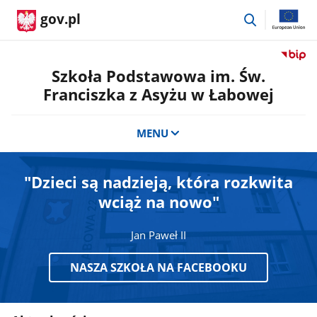
przejdź
gov.pl
do
wyszukiwar
Przejdź
do
Szkoła Podstawowa im. Św.
serwis
Franciszka z Asyżu w Łabowej
Biulety
Informa
Publicz
MENU
Szkoła
Podst
im.
"Dzieci są nadzieją, która rozkwita
Św.
wciąż na nowo"
Francis
z
Asyżu
Jan Paweł II
w
Łabowe
NASZA SZKOŁA NA FACEBOOKU