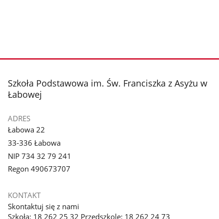
stopka
Szkoła Podstawowa im. Św. Franciszka z Asyżu w
Łabowej
ADRES
Łabowa 22
33-336 Łabowa
NIP 734 32 79 241
Regon 490673707
KONTAKT
Skontaktuj się z nami
Szkoła: 18 262 25 32 Przedszkole: 18 262 24 73