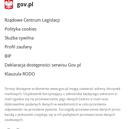
stopka
Strona
gov.pl
gov.pl
główna
Rządowe Centrum Legislacji
Polityka cookies
Służba cywilna
Profil zaufany
BIP
Deklaracja dostępności serwisu Gov.pl
Klauzula RODO
Strony dostępne w domenie www.gov.pl mogą zawierać adresy skrzynek
mailowych. Użytkownik korzystający z odnośnika będącego adresem e-
mail zgadza się na przetwarzanie jego danych (adres e-mail oraz
dobrowolnie podanych danych w wiadomości) w celu przesłania
odpowiedzi na przesłane pytania. Szczegóły przetwarzania danych przez
każdą z jednostek znajdują się w ich politykach przetwarzania danych
osobowych.