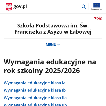
przejdź
gov.pl
do
wyszukiwar
Przejdź
do
Szkoła Podstawowa im. Św.
serwis
Franciszka z Asyżu w Łabowej
Biulety
Informa
Publicz
MENU
Szkoła
Podst
im.
Wymagania edukacyjne na
Św.
rok szkolny 2025/2026
Francis
z
Asyżu
Wymagania edukacyjne klasa Ia
w
Łabowe
Wymagania edukacyjne klasa Ib
Wymagania edukacyjne klasa IIa
Wymagania edukacyjne klasa IIb