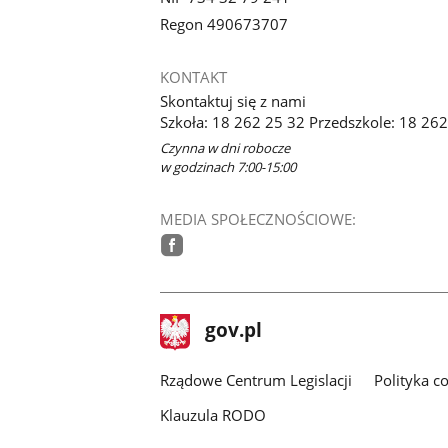
Regon 490673707
KONTAKT
Skontaktuj się z nami
Szkoła: 18 262 25 32 Przedszkole: 18 26
Czynna w dni robocze
w godzinach 7:00-15:00
MEDIA SPOŁECZNOŚCIOWE:
facebook
stopka
Strona
gov.pl
gov.pl
główna
Rządowe Centrum Legislacji
Polityka c
Klauzula RODO