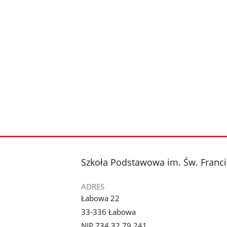
stopka
Szkoła Podstawowa im. Św. Franci
ADRES
Łabowa 22
33-336 Łabowa
NIP 734 32 79 241