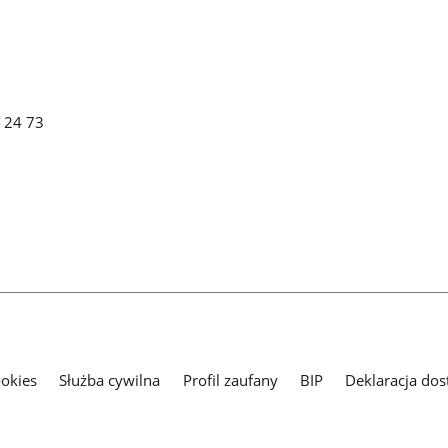
2 24 73
ookies
Służba cywilna
Profil zaufany
BIP
Deklaracja dos