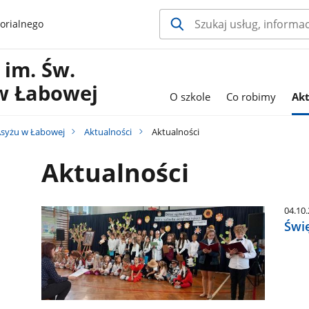
orialnego
im. Św.
 w Łabowej
O szkole
Co robimy
Akt
Asyżu w Łabowej
Aktualności
Aktualności
Aktualności
04.10
Świ