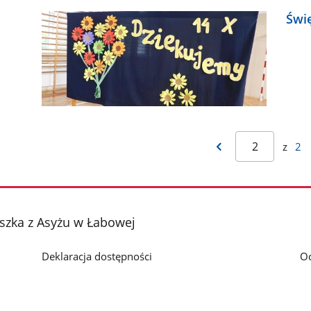
Świ
z
2
szka z Asyżu w Łabowej
Deklaracja dostępności
O