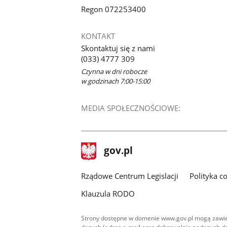
Regon 072253400
KONTAKT
Skontaktuj się z nami
(033) 4777 309
Czynna w dni robocze
w godzinach 7:00-15:00
MEDIA SPOŁECZNOŚCIOWE:
stopka
Strona
gov.pl
gov.pl
główna
Rządowe Centrum Legislacji
Polityka c
Klauzula RODO
Strony dostępne w domenie www.gov.pl mogą zawier