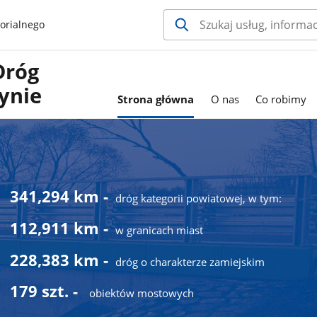
orialnego
Dróg
ynie
Strona główna
O nas
Co robimy
341,294 km -
dróg kategorii powiatowej, w tym:
112,911 km -
w granicach miast
228,383 km -
dróg o charakterze zamiejskim
179 szt. -
obiektów mostowych