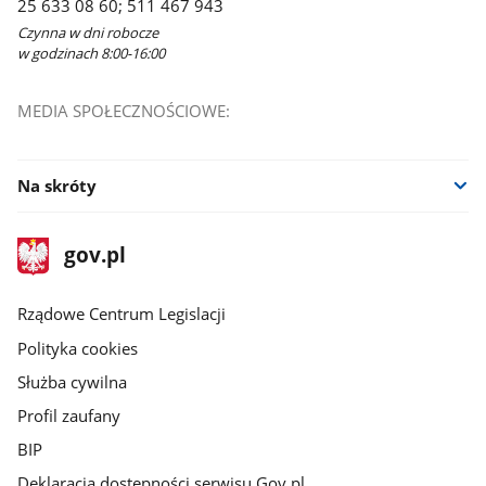
25 633 08 60; 511 467 943
Czynna w dni robocze
w godzinach 8:00-16:00
MEDIA SPOŁECZNOŚCIOWE:
Na skróty
stopka
Strona
gov.pl
gov.pl
główna
Rządowe Centrum Legislacji
Polityka cookies
Służba cywilna
Profil zaufany
BIP
Deklaracja dostępności serwisu Gov.pl