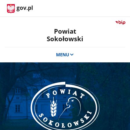
gov.pl
Przejdź
do
Powiat
serwis
Sokołowski
Biulety
Informa
Publicz
MENU
Powiat
Sokoło