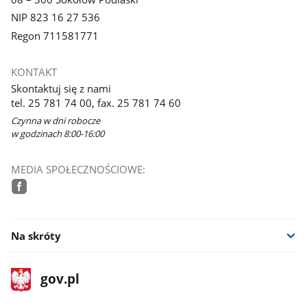
NIP 823 16 27 536
Regon 711581771
KONTAKT
Skontaktuj się z nami
tel. 25 781 74 00, fax. 25 781 74 60
Czynna w dni robocze
w godzinach 8:00-16:00
MEDIA SPOŁECZNOŚCIOWE:
facebook
Na skróty
stopka
Strona
gov.pl
gov.pl
główna