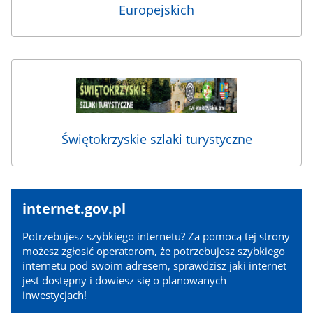
Europejskich
Świętokrzyskie szlaki turystyczne
internet.gov.pl
internet.gov.pl
Potrzebujesz szybkiego internetu? Za pomocą tej strony
możesz zgłosić operatorom, że potrzebujesz szybkiego
internetu pod swoim adresem, sprawdzisz jaki internet
jest dostępny i dowiesz się o planowanych
inwestycjach!