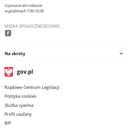
Czynna w dni robocze
w godzinach 7:30-15:30
MEDIA SPOŁECZNOŚCIOWE:
facebook
Na skróty
stopka
Strona
gov.pl
gov.pl
główna
Rządowe Centrum Legislacji
Polityka cookies
Służba cywilna
Profil zaufany
BIP