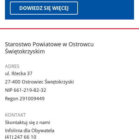
DOWIEDZ SIĘ WIĘCEJ
stopka
Starostwo Powiatowe w Ostrowcu
Świętokrzyskim
ADRES
ul. Iłżecka 37
27-400 Ostrowiec Świętokrzyski
NIP 661-219-82-32
Regon 291009449
KONTAKT
Skontaktuj się z nami
Infolinia dla Obywatela
(41) 247 66 10