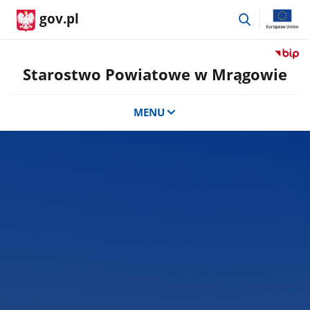
przejdź
gov.pl
do
wyszukiwar
Przejdź
do
Starostwo Powiatowe w Mrągowie
serwis
Biulety
MENU
Informa
Publicz
Staros
Powiat
w
Mrągow