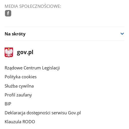
MEDIA SPOŁECZNOŚCIOWE:
facebook
Na skróty
stopka
Strona
gov.pl
gov.pl
główna
Rządowe Centrum Legislacji
Polityka cookies
Służba cywilna
Profil zaufany
BIP
Deklaracja dostępności serwisu Gov.pl
Klauzula RODO