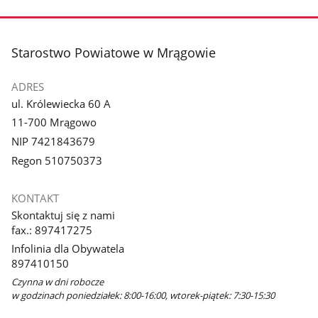
stopka
Starostwo Powiatowe w Mrągowie
ADRES
ul. Królewiecka 60 A
11-700 Mrągowo
NIP 7421843679
Regon 510750373
KONTAKT
Skontaktuj się z nami
fax.: 897417275
Infolinia dla Obywatela
897410150
Czynna w dni robocze
w godzinach poniedziałek: 8:00-16:00, wtorek-piątek: 7:30-15:30