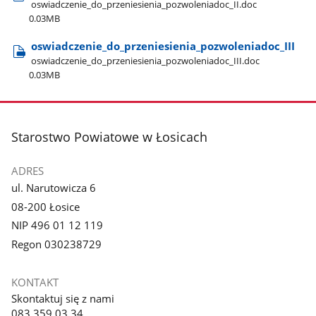
oswiadczenie​_do​_przeniesienia​_pozwoleniadoc​_II.doc
0.03MB
oswiadczenie​_do​_przeniesienia​_pozwoleniadoc​_III
oswiadczenie​_do​_przeniesienia​_pozwoleniadoc​_III.doc
0.03MB
stopka
Starostwo Powiatowe w Łosicach
ADRES
ul. Narutowicza 6
08-200 Łosice
NIP 496 01 12 119
Regon 030238729
KONTAKT
Skontaktuj się z nami
083 359 03 34