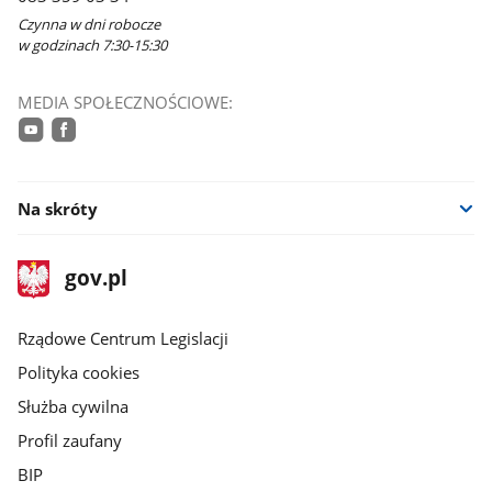
Czynna w dni robocze
w godzinach 7:30-15:30
MEDIA SPOŁECZNOŚCIOWE:
youtube
facebook
Na skróty
stopka
Strona
gov.pl
gov.pl
główna
Rządowe Centrum Legislacji
Polityka cookies
Służba cywilna
Profil zaufany
BIP