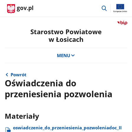
przejdź
gov.pl
do
wyszukiwar
Przejdź
do
Starostwo Powiatowe
serwis
w Łosicach
Biulety
Informa
Publicz
MENU
Staros
Powiat
w
Powrót
Łosicac
Oświadczenia do
przeniesienia pozwolenia
Materiały
oswiadczenie​_do​_przeniesienia​_pozwoleniadoc​_II