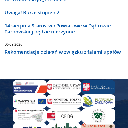
Uwaga! Burze stopień 2
14 sierpnia Starostwo Powiatowe w Dąbrowie
Tarnowskiej będzie nieczynne
06.08.2026
Rekomendacje działań w związku z falami upałów
Panel
Banner
-
Aby
dodać
wystarczy
przekopiować
w
HTML