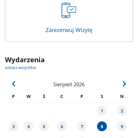
Zarezerwuj Wizytę
Wydarzenia
zobacz wszystkie
Sierpień
2026
P
W
Ś
C
P
S
N
1
2
3
4
5
6
7
8
9