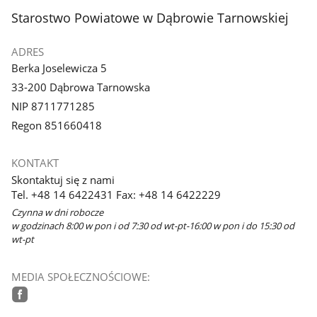
stopka
Starostwo Powiatowe w Dąbrowie Tarnowskiej
ADRES
Berka Joselewicza 5
33-200 Dąbrowa Tarnowska
NIP 8711771285
Regon 851660418
KONTAKT
Skontaktuj się z nami
Tel. +48 14 6422431 Fax: +48 14 6422229
Czynna w dni robocze
w godzinach 8:00 w pon i od 7:30 od wt-pt-16:00 w pon i do 15:30 od
wt-pt
MEDIA SPOŁECZNOŚCIOWE:
facebook