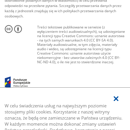
dobrowolnie podanych danych w wiadomości) w celu przesłania
odpowiedzi na przesłane pytania. Szczegóły przetwarzania danych przez
każdą z jednostek znajdują się w ich politykach przetwarzania danych
osobowych.
Treści tekstowe publikowane w serwisie (z
wyłączeniem treści audiowizualnych), są udostępniane
na licencji typu Creative Commons: uznanie autorstwa
- na tych samych warunkach 4.0 (CC BY-SA 4.0).
Materiały audiowizualne, w tym zdjęcia, materiały
audio i wideo, są udostępniane na licencji typu
Creative Commons: uznanie autorstwa użycie
niekomercyjne - bez utworów zależnych 4.0 (CC BY-
NC-ND 4.0), o ile nie jest to stwierdzone inaczej.
W celu świadczenia usług na najwyższym poziomie
stosujemy pliki cookies. Korzystanie z naszej witryny
oznacza, że będą one zamieszczane w Państwa urządzeniu.
W każdym momencie można dokonać zmiany ustawień