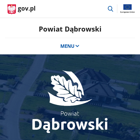
przejdź
gov.pl
do
wyszukiwar
Powiat Dąbrowski
MENU