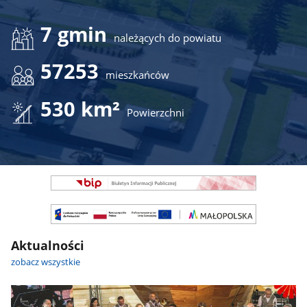
7 gmin
należących do powiatu
57253
mieszkańców
530 km²
Powierzchni
Banner
Jeden
Slajd
Banner
-
Jeden
Nie
Slajd
do
Aktualności
-
kopiowania
Można
zobacz wszystkie
(Zawiera
kopiować
CSS
HTML
strony)