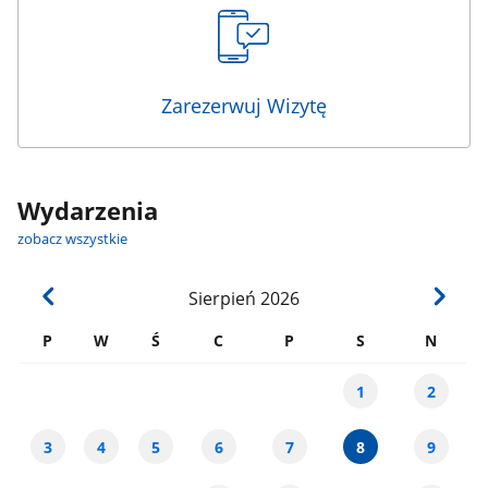
Zarezerwuj Wizytę
Wydarzenia
zobacz wszystkie
Sierpień
2026
P
W
Ś
C
P
S
N
1
2
3
4
5
6
7
8
9