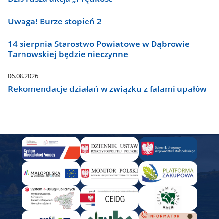
Uwaga! Burze stopień 2
14 sierpnia Starostwo Powiatowe w Dąbrowie
Tarnowskiej będzie nieczynne
06.08.2026
Rekomendacje działań w związku z falami upałów
Panel
Banner
-
Aby
dodać
wystarczy
przekopiować
w
HTML