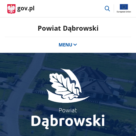
przejdź
gov.pl
do
wyszukiwar
Powiat Dąbrowski
MENU