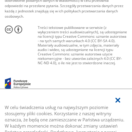
dobrowolnie podanych danych w wiadomości) w celu przesłania
odpowiedzi na przesłane pytania. Szczegóły przetwarzania danych przez
każdą z jednostek znajdują się w ich politykach przetwarzania danych
osobowych.
Treści tekstowe publikowane w serwisie (z
wyłączeniem treści audiowizualnych), są udostępniane
na licencji typu Creative Commons: uznanie autorstwa
- na tych samych warunkach 4.0 (CC BY-SA 4.0).
Materiały audiowizualne, w tym zdjęcia, materiały
audio i wideo, są udostępniane na licencji typu
Creative Commons: uznanie autorstwa użycie
niekomercyjne - bez utworów zależnych 4.0 (CC BY-
NC-ND 4.0), o ile nie jest to stwierdzone inaczej.
W celu świadczenia usług na najwyższym poziomie
stosujemy pliki cookies. Korzystanie z naszej witryny
oznacza, że będą one zamieszczane w Państwa urządzeniu.
W każdym momencie można dokonać zmiany ustawień