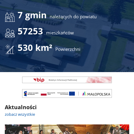
7 gmin
należących do powiatu
57253
mieszkańców
530 km²
Powierzchni
Banner
Jeden
Slajd
Banner
-
Jeden
Nie
Slajd
do
Aktualności
-
kopiowania
Można
zobacz wszystkie
(Zawiera
kopiować
CSS
HTML
strony)