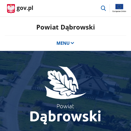
przejdź
gov.pl
do
wyszukiwar
Powiat Dąbrowski
MENU