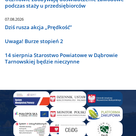
podczas staży u przedsiębiorców
07.08.2026
Dziś rusza akcja „Prędkość”
Uwaga! Burze stopień 2
14 sierpnia Starostwo Powiatowe w Dąbrowie
Tarnowskiej będzie nieczynne
Panel
Banner
-
Aby
dodać
wystarczy
przekopiować
w
HTML