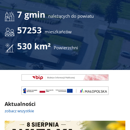
7 gmin
należących do powiatu
57253
mieszkańców
530 km²
Powierzchni
Banner
Jeden
Slajd
Banner
-
Jeden
Nie
Slajd
do
Aktualności
-
kopiowania
Można
zobacz wszystkie
(Zawiera
kopiować
CSS
HTML
strony)