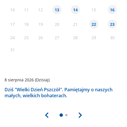
10
11
12
15
13
14
16
17
18
19
20
21
22
23
24
25
26
27
28
29
30
31
8 sierpnia 2026
(Dzisiaj)
8 
Dziś "Wielki Dzień Pszczół". Pamiętajmy o naszych
59
małych, wielkich bohaterach.
z