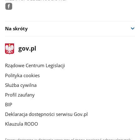
facebook
Na skróty
stopka
Strona
gov.pl
gov.pl
główna
Rządowe Centrum Legislacji
Polityka cookies
Służba cywilna
Profil zaufany
BIP
Deklaracja dostępności serwisu Gov.pl
Klauzula RODO
Strony dostępne w domenie www.gov.pl mogą zawierać adresy skrzynek