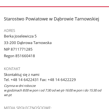
stopka
Starostwo Powiatowe w Dąbrowie Tarnowskiej
ADRES
Berka Joselewicza 5
33-200 Dąbrowa Tarnowska
NIP 8711771285
Regon 851660418
KONTAKT
Skontaktuj się z nami
Tel. +48 14 6422431 Fax: +48 14 6422229
Czynna w dni robocze
w godzinach 8:00 w pon i od 7:30 od wt-pt-16:00 w pon i do 15:30 od
wt-pt
MEDIA SPOŁECZNOŚCIOWE: