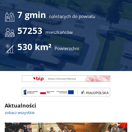
7 gmin
należących do powiatu
57253
mieszkańców
530 km²
Powierzchni
Banner
Jeden
Slajd
Banner
-
Jeden
Nie
Slajd
do
Aktualności
-
kopiowania
Można
zobacz wszystkie
(Zawiera
kopiować
CSS
HTML
strony)