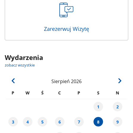
Zarezerwuj Wizytę
Wydarzenia
zobacz wszystkie
Sierpień
2026
P
W
Ś
C
P
S
N
1
2
3
4
5
6
7
8
9