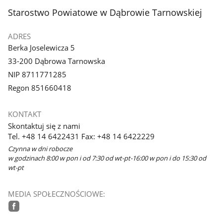
stopka
Starostwo Powiatowe w Dąbrowie Tarnowskiej
ADRES
Berka Joselewicza 5
33-200 Dąbrowa Tarnowska
NIP 8711771285
Regon 851660418
KONTAKT
Skontaktuj się z nami
Tel. +48 14 6422431 Fax: +48 14 6422229
Czynna w dni robocze
w godzinach 8:00 w pon i od 7:30 od wt-pt-16:00 w pon i do 15:30 od
wt-pt
MEDIA SPOŁECZNOŚCIOWE:
facebook