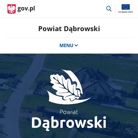
przejdź
gov.pl
do
wyszukiwar
Powiat Dąbrowski
MENU