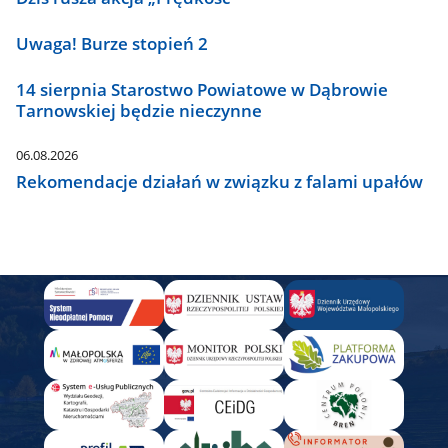
Uwaga! Burze stopień 2
14 sierpnia Starostwo Powiatowe w Dąbrowie
Tarnowskiej będzie nieczynne
06.08.2026
Rekomendacje działań w związku z falami upałów
Panel
Banner
-
Aby
dodać
wystarczy
przekopiować
w
HTML