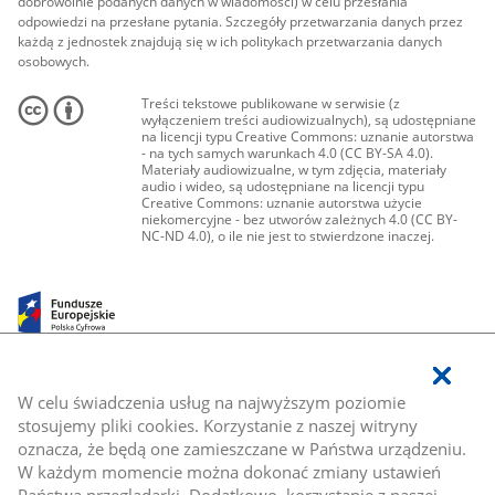
dobrowolnie podanych danych w wiadomości) w celu przesłania
odpowiedzi na przesłane pytania. Szczegóły przetwarzania danych przez
każdą z jednostek znajdują się w ich politykach przetwarzania danych
osobowych.
Treści tekstowe publikowane w serwisie (z
wyłączeniem treści audiowizualnych), są udostępniane
na licencji typu Creative Commons: uznanie autorstwa
- na tych samych warunkach 4.0 (CC BY-SA 4.0).
Materiały audiowizualne, w tym zdjęcia, materiały
audio i wideo, są udostępniane na licencji typu
Creative Commons: uznanie autorstwa użycie
niekomercyjne - bez utworów zależnych 4.0 (CC BY-
NC-ND 4.0), o ile nie jest to stwierdzone inaczej.
W celu świadczenia usług na najwyższym poziomie
stosujemy pliki cookies. Korzystanie z naszej witryny
oznacza, że będą one zamieszczane w Państwa urządzeniu.
W każdym momencie można dokonać zmiany ustawień