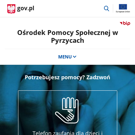
przejdź
gov.pl
do
wyszukiwar
Przejdź
do
Ośrodek Pomocy Społecznej w
serwis
Pyrzycach
Biulety
Informa
Publicz
MENU
Ośrode
Pomoc
Społecz
Potrzebujesz pomocy? Zadzwoń
w
Pyrzyc
Telefon zaufania dla dzieci i
Te