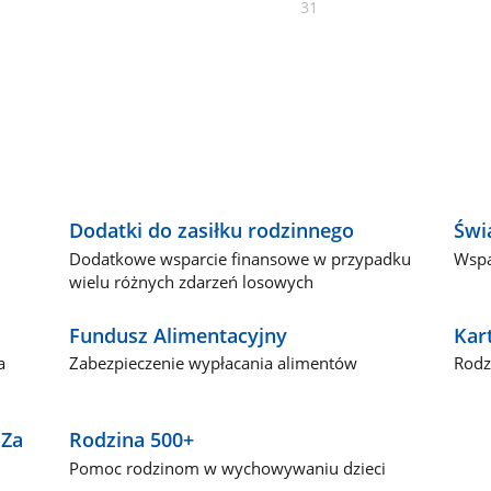
31
Dodatki do zasiłku rodzinnego
Świ
j
Dodatkowe wsparcie finansowe w przypadku
Wspa
wielu różnych zdarzeń losowych
Fundusz Alimentacyjny
Kar
a
Zabezpieczenie wypłacania alimentów
Rodz
"Za
Rodzina 500+
Pomoc rodzinom w wychowywaniu dzieci