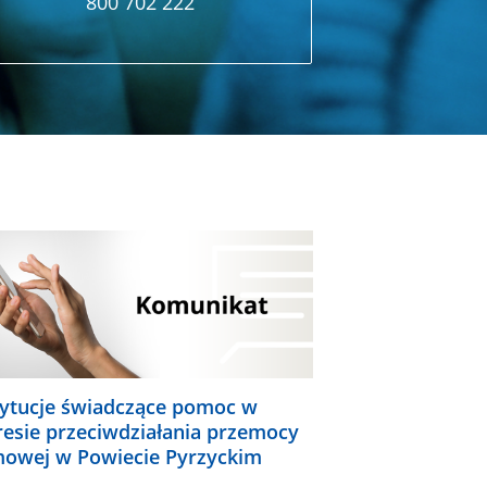
800 702 222
tytucje świadczące pomoc w
resie przeciwdziałania przemocy
owej w Powiecie Pyrzyckim