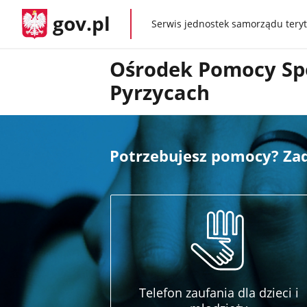
gov.pl
Serwis jednostek samorządu teryt
gov.pl
Ośrodek Pomocy Sp
Pyrzycach
Potrzebujesz pomocy? Z
Telefon zaufania dla dzieci i