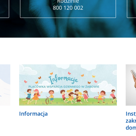
Rodzinie
800 120 002
Informacja
Ins
zak
dom