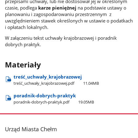
przepisami uchwały, lub nie dostosował jej w określonym
czasie, podlega
karze pieniężnej
na podstawie ustawy o
planowaniu i zagospodarowaniu przestrzennym z
uwzględnieniem stawek określonych w ustawie o podatkach
i opłatach lokalnych.
W załączeniu tekst uchwały krajobrazowej i poradnik
dobrych praktyk.
Materiały
treść​_uchwały​_krajobrazowej
treść​_uchwały​_krajobrazowej.pdf
11.04MB
poradnik-dobrych-praktyk
poradnik-dobrych-praktyk.pdf
19.05MB
stopka
Urząd Miasta Chełm