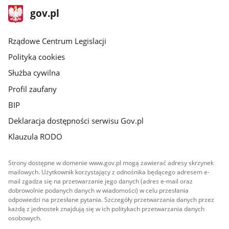
stopka
Strona
gov.pl
gov.pl
główna
Rządowe Centrum Legislacji
Polityka cookies
Służba cywilna
Profil zaufany
BIP
Deklaracja dostępności serwisu Gov.pl
Klauzula RODO
Strony dostępne w domenie www.gov.pl mogą zawierać adresy skrzynek
mailowych. Użytkownik korzystający z odnośnika będącego adresem e-
mail zgadza się na przetwarzanie jego danych (adres e-mail oraz
dobrowolnie podanych danych w wiadomości) w celu przesłania
odpowiedzi na przesłane pytania. Szczegóły przetwarzania danych przez
każdą z jednostek znajdują się w ich politykach przetwarzania danych
osobowych.