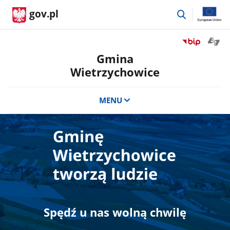
przejdź
gov.pl
do
wyszukiwar
Otwór
Przejdź
okno
do
Gmina
z
serwisu
Wietrzychowice
tłuma
Biuletyn
języka
Informacji
migow
Publicznej
MENU
Gmina
Wietrzychowi
Spędź u nas wolną chwilę