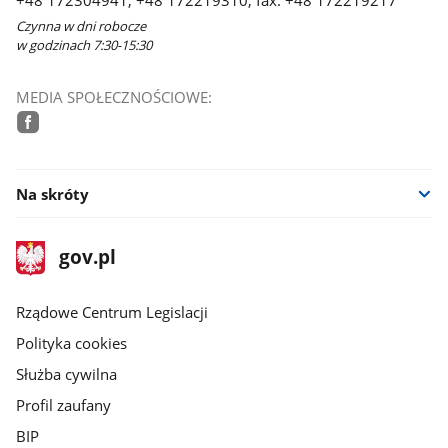
Czynna w dni robocze
w godzinach 7:30-15:30
MEDIA SPOŁECZNOŚCIOWE:
facebook
Na skróty
stopka
Strona
gov.pl
gov.pl
główna
Rządowe Centrum Legislacji
Polityka cookies
Służba cywilna
Profil zaufany
BIP