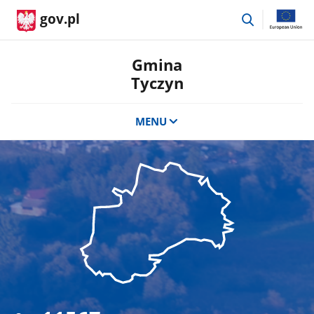
przejdź
gov.pl
do
wyszukiwar
Gmina
Tyczyn
MENU