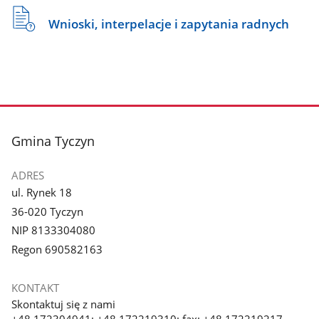
Wnioski, interpelacje i zapytania radnych
stopka
Gmina Tyczyn
ADRES
ul. Rynek 18
36-020 Tyczyn
NIP 8133304080
Regon 690582163
KONTAKT
Skontaktuj się z nami
+48 172304941; +48 172219310; fax: +48 172219217