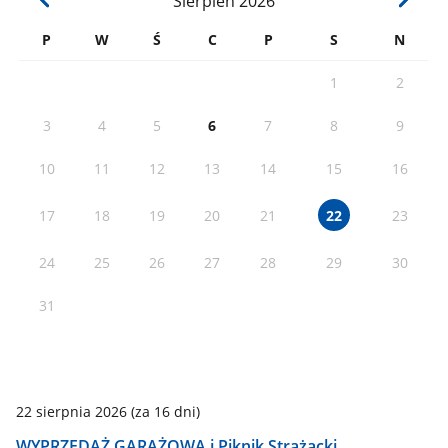
Sierpień
2026
P
W
Ś
C
P
S
N
1
2
3
4
5
6
7
8
9
10
11
12
13
14
15
16
17
18
19
20
21
23
22
24
25
26
27
28
29
30
31
22 sierpnia 2026
(za 16 dni)
WYPRZEDAŻ GARAŻOWA i Piknik Strażacki