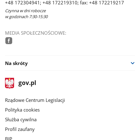
+48 172304941; +48 172219310; fax: +48 172219217
Czynna w dni robocze
w godzinach 7:30-15:30
MEDIA SPOŁECZNOŚCIOWE:
facebook
Na skróty
stopka
Strona
gov.pl
gov.pl
główna
Rządowe Centrum Legislacji
Polityka cookies
Służba cywilna
Profil zaufany
BIP