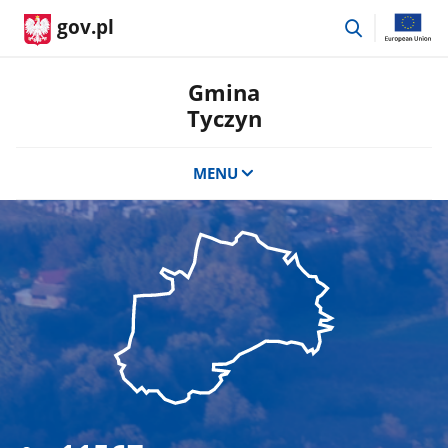
przejdź
gov.pl
do
wyszukiwar
Gmina
Tyczyn
MENU