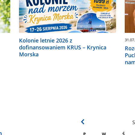
Kolonie letnie 2026 z
31.07
dofinansowaniem KRUS – Krynica
Roz
Morska
Puc
nam
S
h
P
W
Ś