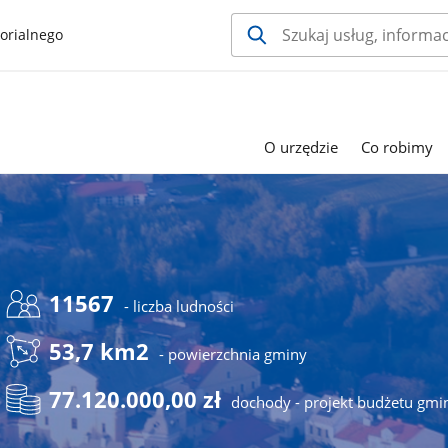
orialnego
O urzędzie
Co robimy
11567
- liczba ludności
53,7 km2
- powierzchnia gminy
77.120.000,00 zł
dochody - projekt budżetu gmi