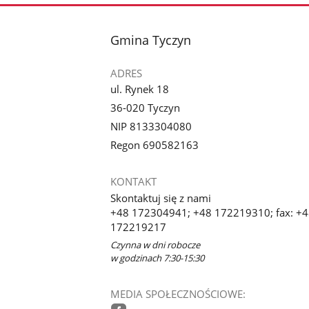
stopka
Gmina Tyczyn
ADRES
ul. Rynek 18
36-020 Tyczyn
NIP 8133304080
Regon 690582163
KONTAKT
Skontaktuj się z nami
+48 172304941; +48 172219310; fax: +
172219217
Czynna w dni robocze
w godzinach 7:30-15:30
MEDIA SPOŁECZNOŚCIOWE: