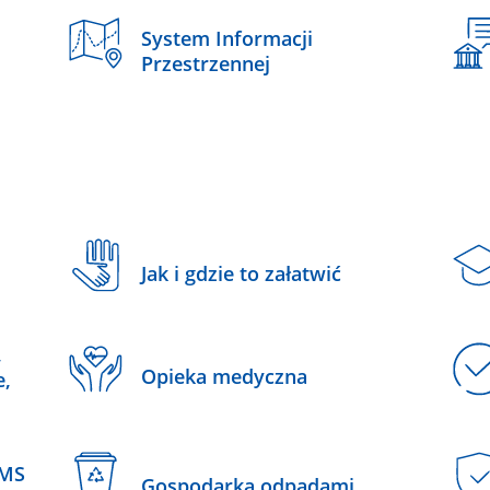
System Informacji
Przestrzennej
Jak i gdzie to załatwić
,
Opieka medyczna
e,
SMS
Gospodarka odpadami