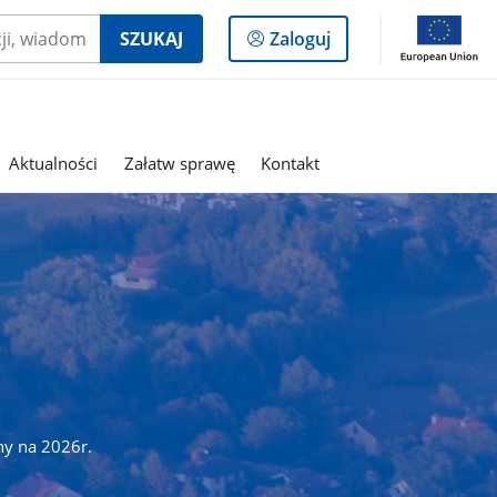
Logowanie
SZUKAJ
Zaloguj
do
panelu
Aktualności
Załatw sprawę
Kontakt
ny na 2026r.