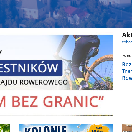
Ak
zobac
29.08
Roz
Tra
Row