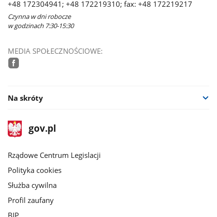
+48 172304941; +48 172219310; fax: +48 172219217
Czynna w dni robocze
w godzinach 7:30-15:30
MEDIA SPOŁECZNOŚCIOWE:
facebook
Na skróty
stopka
Strona
gov.pl
gov.pl
główna
Rządowe Centrum Legislacji
Polityka cookies
Służba cywilna
Profil zaufany
BIP