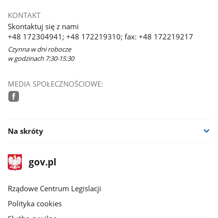
KONTAKT
Skontaktuj się z nami
+48 172304941; +48 172219310; fax: +48 172219217
Czynna w dni robocze
w godzinach 7:30-15:30
MEDIA SPOŁECZNOŚCIOWE:
facebook
Na skróty
stopka
Strona
gov.pl
gov.pl
główna
Rządowe Centrum Legislacji
Polityka cookies