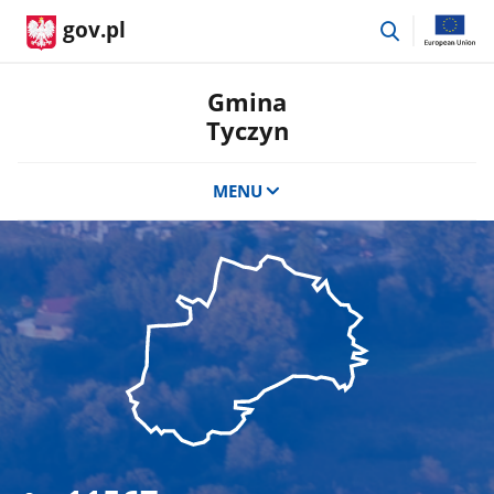
przejdź
gov.pl
do
wyszukiwar
Gmina
Tyczyn
MENU