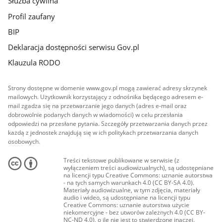
Służba cywilna
Profil zaufany
BIP
Deklaracja dostępności serwisu Gov.pl
Klauzula RODO
Strony dostępne w domenie www.gov.pl mogą zawierać adresy skrzynek
mailowych. Użytkownik korzystający z odnośnika będącego adresem e-
mail zgadza się na przetwarzanie jego danych (adres e-mail oraz
dobrowolnie podanych danych w wiadomości) w celu przesłania
odpowiedzi na przesłane pytania. Szczegóły przetwarzania danych przez
każdą z jednostek znajdują się w ich politykach przetwarzania danych
osobowych.
Treści tekstowe publikowane w serwisie (z
wyłączeniem treści audiowizualnych), są udostępniane
na licencji typu Creative Commons: uznanie autorstwa
- na tych samych warunkach 4.0 (CC BY-SA 4.0).
Materiały audiowizualne, w tym zdjęcia, materiały
audio i wideo, są udostępniane na licencji typu
Creative Commons: uznanie autorstwa użycie
niekomercyjne - bez utworów zależnych 4.0 (CC BY-
NC-ND 4.0), o ile nie jest to stwierdzone inaczej.