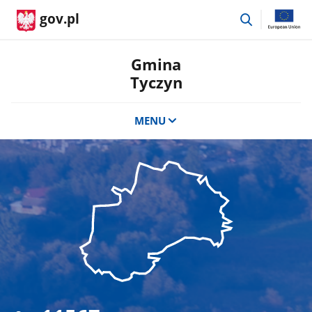
przejdź
gov.pl
do
wyszukiwar
Gmina
Tyczyn
MENU