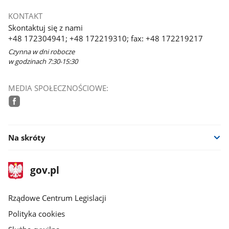
KONTAKT
Skontaktuj się z nami
+48 172304941; +48 172219310; fax: +48 172219217
Czynna w dni robocze
w godzinach 7:30-15:30
MEDIA SPOŁECZNOŚCIOWE:
facebook
Na skróty
stopka
Strona
gov.pl
gov.pl
główna
Rządowe Centrum Legislacji
Polityka cookies