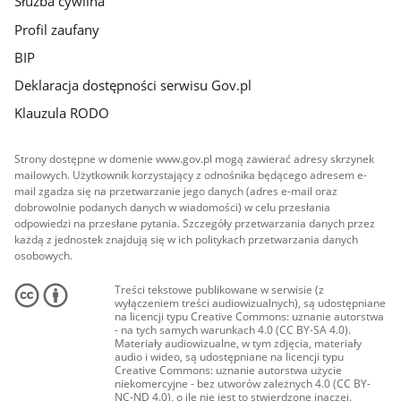
Służba cywilna
Profil zaufany
BIP
Deklaracja dostępności serwisu Gov.pl
Klauzula RODO
Strony dostępne w domenie www.gov.pl mogą zawierać adresy skrzynek
mailowych. Użytkownik korzystający z odnośnika będącego adresem e-
mail zgadza się na przetwarzanie jego danych (adres e-mail oraz
dobrowolnie podanych danych w wiadomości) w celu przesłania
odpowiedzi na przesłane pytania. Szczegóły przetwarzania danych przez
każdą z jednostek znajdują się w ich politykach przetwarzania danych
osobowych.
Treści tekstowe publikowane w serwisie (z
wyłączeniem treści audiowizualnych), są udostępniane
na licencji typu Creative Commons: uznanie autorstwa
- na tych samych warunkach 4.0 (CC BY-SA 4.0).
Materiały audiowizualne, w tym zdjęcia, materiały
audio i wideo, są udostępniane na licencji typu
Creative Commons: uznanie autorstwa użycie
niekomercyjne - bez utworów zależnych 4.0 (CC BY-
NC-ND 4.0), o ile nie jest to stwierdzone inaczej.