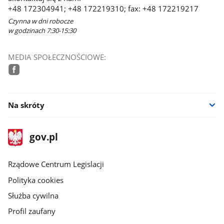
+48 172304941; +48 172219310; fax: +48 172219217
Czynna w dni robocze
w godzinach 7:30-15:30
MEDIA SPOŁECZNOŚCIOWE:
facebook
Na skróty
stopka
Strona
gov.pl
gov.pl
główna
Rządowe Centrum Legislacji
Polityka cookies
Służba cywilna
Profil zaufany