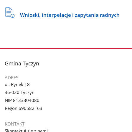
Wnioski, interpelacje i zapytania radnych
stopka
Gmina Tyczyn
ADRES
ul. Rynek 18
36-020 Tyczyn
NIP 8133304080
Regon 690582163
KONTAKT
Skontaktuj się z nami