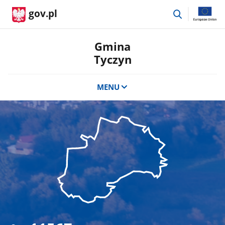
przejdź
gov.pl
do
wyszukiwar
Gmina
Tyczyn
MENU