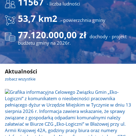
11567
- liczba ludności
53,7 km2
- powierzchnia gminy
77.120.000,00 zł
dochody - projekt
budżetu gminy na 2026r.
Aktualności
zobacz wszystkie