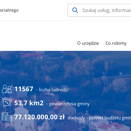
orialnego
O urzędzie
Co robimy
11567
- liczba ludności
53,7 km2
- powierzchnia gminy
77.120.000,00 zł
dochody - projekt budżetu gmi