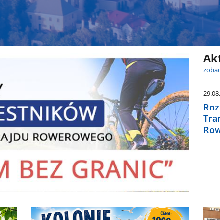
Ak
zobac
29.08
Roz
Tra
Row