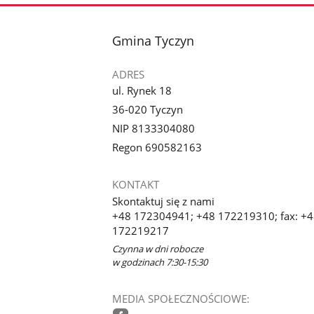
stopka
Gmina Tyczyn
ADRES
ul. Rynek 18
36-020 Tyczyn
NIP 8133304080
Regon 690582163
KONTAKT
Skontaktuj się z nami
+48 172304941; +48 172219310; fax: +
172219217
Czynna w dni robocze
w godzinach 7:30-15:30
MEDIA SPOŁECZNOŚCIOWE: