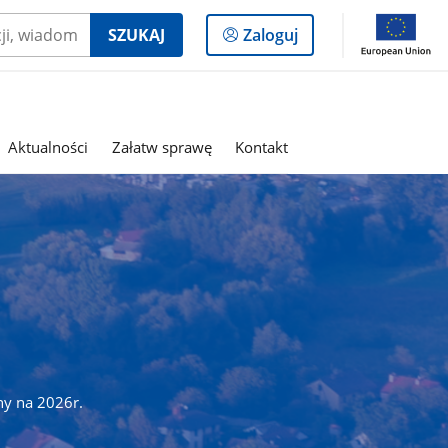
Logowanie
SZUKAJ
Zaloguj
do
panelu
Aktualności
Załatw sprawę
Kontakt
ny na 2026r.