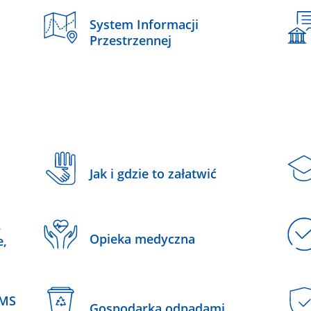
System Informacji
Przestrzennej
Jak i gdzie to załatwić
,
Opieka medyczna
e,
SMS
Gospodarka odpadami