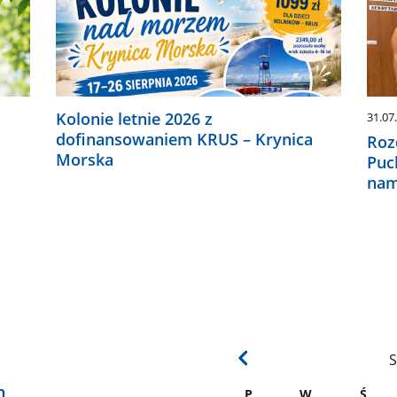
Kolonie letnie 2026 z
31.07
dofinansowaniem KRUS – Krynica
Roz
Morska
Puc
nam
S
h
P
W
Ś