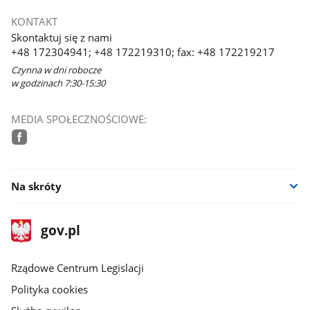
KONTAKT
Skontaktuj się z nami
+48 172304941; +48 172219310; fax: +48 172219217
Czynna w dni robocze
w godzinach 7:30-15:30
MEDIA SPOŁECZNOŚCIOWE:
facebook
Na skróty
stopka
Strona
gov.pl
gov.pl
główna
Rządowe Centrum Legislacji
Polityka cookies