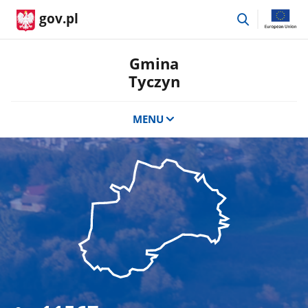
przejdź
gov.pl
do
wyszukiwar
Gmina
Tyczyn
MENU