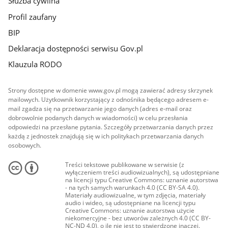
Służba cywilna
Profil zaufany
BIP
Deklaracja dostępności serwisu Gov.pl
Klauzula RODO
Strony dostępne w domenie www.gov.pl mogą zawierać adresy skrzynek
mailowych. Użytkownik korzystający z odnośnika będącego adresem e-
mail zgadza się na przetwarzanie jego danych (adres e-mail oraz
dobrowolnie podanych danych w wiadomości) w celu przesłania
odpowiedzi na przesłane pytania. Szczegóły przetwarzania danych przez
każdą z jednostek znajdują się w ich politykach przetwarzania danych
osobowych.
Treści tekstowe publikowane w serwisie (z
wyłączeniem treści audiowizualnych), są udostępniane
na licencji typu Creative Commons: uznanie autorstwa
- na tych samych warunkach 4.0 (CC BY-SA 4.0).
Materiały audiowizualne, w tym zdjęcia, materiały
audio i wideo, są udostępniane na licencji typu
Creative Commons: uznanie autorstwa użycie
niekomercyjne - bez utworów zależnych 4.0 (CC BY-
NC-ND 4.0), o ile nie jest to stwierdzone inaczej.