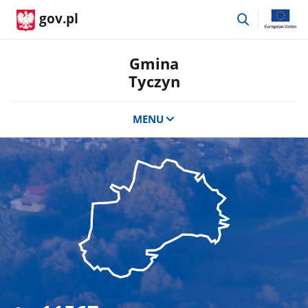
przejdź
gov.pl
do
wyszukiwar
Gmina
Tyczyn
MENU