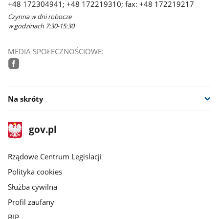
+48 172304941; +48 172219310; fax: +48 172219217
Czynna w dni robocze
w godzinach 7:30-15:30
MEDIA SPOŁECZNOŚCIOWE:
facebook
Na skróty
stopka
Strona
gov.pl
gov.pl
główna
Rządowe Centrum Legislacji
Polityka cookies
Służba cywilna
Profil zaufany
BIP