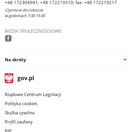
+48 172304941; +48 172219310; fax: +48 172219217
Czynna w dni robocze
w godzinach 7:30-15:30
MEDIA SPOŁECZNOŚCIOWE:
facebook
Na skróty
stopka
Strona
gov.pl
gov.pl
główna
Rządowe Centrum Legislacji
Polityka cookies
Służba cywilna
Profil zaufany
BIP