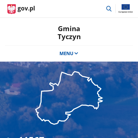
przejdź
gov.pl
do
wyszukiwar
Gmina
Tyczyn
MENU