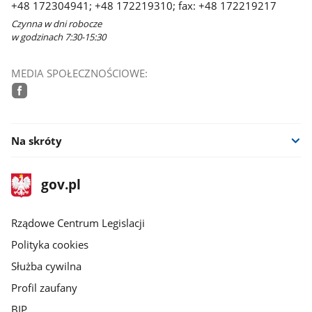
+48 172304941; +48 172219310; fax: +48 172219217
Czynna w dni robocze
w godzinach 7:30-15:30
MEDIA SPOŁECZNOŚCIOWE:
facebook
Na skróty
stopka
Strona
gov.pl
gov.pl
główna
Rządowe Centrum Legislacji
Polityka cookies
Służba cywilna
Profil zaufany
BIP