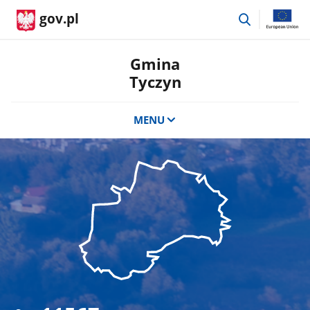
przejdź
gov.pl
do
wyszukiwar
Gmina
Tyczyn
MENU