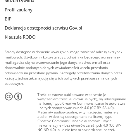
Służba cywilna
Profil zaufany
BIP
Deklaracja dostępności serwisu Gov.pl
Klauzula RODO
Strony dostępne w domenie www.gov.pl mogą zawierać adresy skrzynek
mailowych. Użytkownik korzystający z odnośnika będącego adresem e-
mail zgadza się na przetwarzanie jego danych (adres e-mail oraz
dobrowolnie podanych danych w wiadomości) w celu przesłania
odpowiedzi na przesłane pytania. Szczegóły przetwarzania danych przez
każdą z jednostek znajdują się w ich politykach przetwarzania danych
osobowych.
Treści tekstowe publikowane w serwisie (z
wyłączeniem treści audiowizualnych), są udostępniane
na licencji typu Creative Commons: uznanie autorstwa
- na tych samych warunkach 4.0 (CC BY-SA 4.0).
Materiały audiowizualne, w tym zdjęcia, materiały
audio i wideo, są udostępniane na licencji typu
Creative Commons: uznanie autorstwa użycie
niekomercyjne - bez utworów zależnych 4.0 (CC BY-
NC-ND 4.0), o ile nie jest to stwierdzone inaczej.