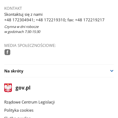
KONTAKT
Skontaktuj się z nami
+48 172304941; +48 172219310; fax: +48 172219217
Czynna w dni robocze
w godzinach 7:30-15:30
MEDIA SPOŁECZNOŚCIOWE:
facebook
Na skróty
stopka
Strona
gov.pl
gov.pl
główna
Rządowe Centrum Legislacji
Polityka cookies