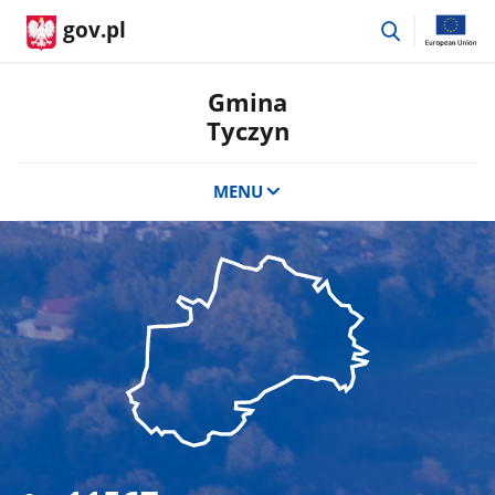
przejdź
gov.pl
do
wyszukiwar
Gmina
Tyczyn
MENU