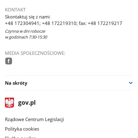
KONTAKT
Skontaktuj się z nami
+48 172304941; +48 172219310; fax: +48 172219217
Czynna w dni robocze
w godzinach 7:30-15:30
MEDIA SPOŁECZNOŚCIOWE:
facebook
Na skróty
stopka
Strona
gov.pl
gov.pl
główna
Rządowe Centrum Legislacji
Polityka cookies