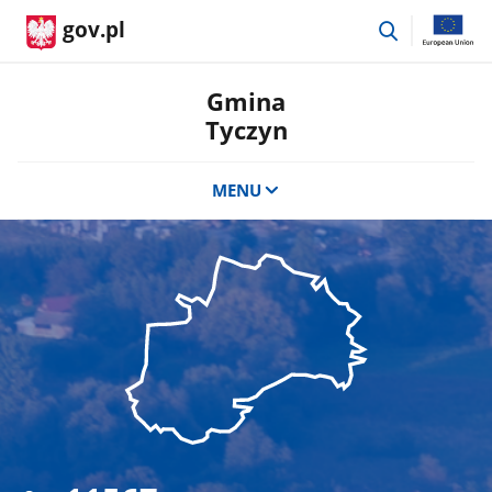
przejdź
gov.pl
do
wyszukiwar
Gmina
Tyczyn
MENU