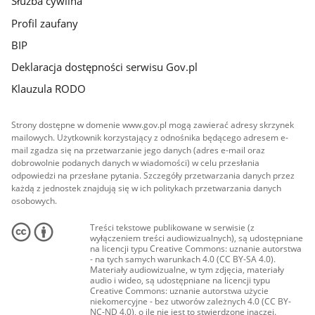
Służba cywilna
Profil zaufany
BIP
Deklaracja dostępności serwisu Gov.pl
Klauzula RODO
Strony dostępne w domenie www.gov.pl mogą zawierać adresy skrzynek
mailowych. Użytkownik korzystający z odnośnika będącego adresem e-
mail zgadza się na przetwarzanie jego danych (adres e-mail oraz
dobrowolnie podanych danych w wiadomości) w celu przesłania
odpowiedzi na przesłane pytania. Szczegóły przetwarzania danych przez
każdą z jednostek znajdują się w ich politykach przetwarzania danych
osobowych.
Treści tekstowe publikowane w serwisie (z
wyłączeniem treści audiowizualnych), są udostępniane
na licencji typu Creative Commons: uznanie autorstwa
- na tych samych warunkach 4.0 (CC BY-SA 4.0).
Materiały audiowizualne, w tym zdjęcia, materiały
audio i wideo, są udostępniane na licencji typu
Creative Commons: uznanie autorstwa użycie
niekomercyjne - bez utworów zależnych 4.0 (CC BY-
NC-ND 4.0), o ile nie jest to stwierdzone inaczej.