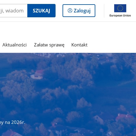
Logowanie
SZUKAJ
Zaloguj
do
panelu
Aktualności
Załatw sprawę
Kontakt
ny na 2026r.