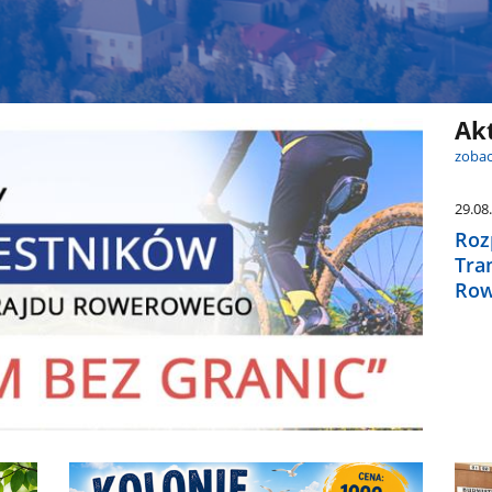
Ak
zobac
29.08
Roz
Tra
Row