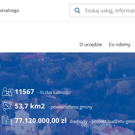
orialnego
O urzędzie
Co robimy
11567
- liczba ludności
53,7 km2
- powierzchnia gminy
77.120.000,00 zł
dochody - projekt budżetu gmi