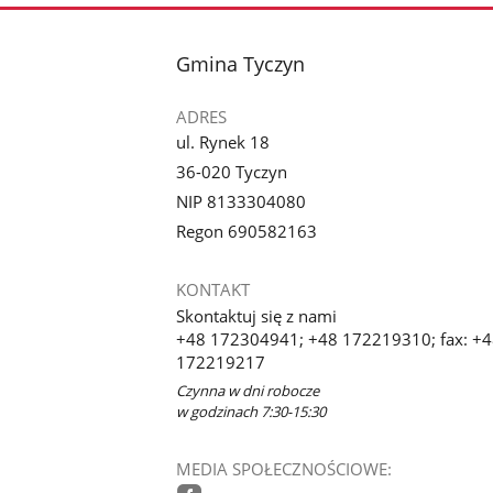
stopka
Gmina Tyczyn
ADRES
ul. Rynek 18
36-020 Tyczyn
NIP 8133304080
Regon 690582163
KONTAKT
Skontaktuj się z nami
+48 172304941; +48 172219310; fax: +
172219217
Czynna w dni robocze
w godzinach 7:30-15:30
MEDIA SPOŁECZNOŚCIOWE: