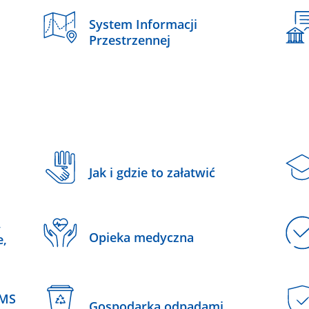
System Informacji
Przestrzennej
Jak i gdzie to załatwić
,
Opieka medyczna
e,
SMS
Gospodarka odpadami