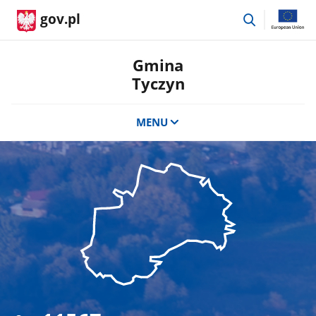
przejdź
gov.pl
do
wyszukiwar
Gmina
Tyczyn
MENU