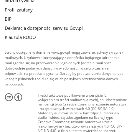
Służba cywilna
Profil zaufany
BIP
Deklaracja dostępności serwisu Gov.pl
Klauzula RODO
Strony dostępne w domenie www.gov.pl mogą zawierać adresy skrzynek
mailowych. Użytkownik korzystający z odnośnika będącego adresem e-
mail zgadza się na przetwarzanie jego danych (adres e-mail oraz
dobrowolnie podanych danych w wiadomości) w celu przesłania
odpowiedzi na przesłane pytania. Szczegóły przetwarzania danych przez
każdą z jednostek znajdują się w ich politykach przetwarzania danych
osobowych.
Treści tekstowe publikowane w serwisie (z
wyłączeniem treści audiowizualnych), są udostępniane
na licencji typu Creative Commons: uznanie autorstwa
- na tych samych warunkach 4.0 (CC BY-SA 4.0).
Materiały audiowizualne, w tym zdjęcia, materiały
audio i wideo, są udostępniane na licencji typu
Creative Commons: uznanie autorstwa użycie
niekomercyjne - bez utworów zależnych 4.0 (CC BY-
NC-ND 4.0), o ile nie jest to stwierdzone inaczej.