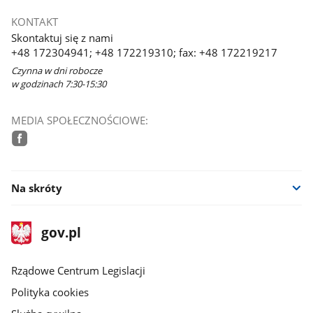
KONTAKT
Skontaktuj się z nami
+48 172304941; +48 172219310; fax: +48 172219217
Czynna w dni robocze
w godzinach 7:30-15:30
MEDIA SPOŁECZNOŚCIOWE:
facebook
Na skróty
stopka
Strona
gov.pl
gov.pl
główna
Rządowe Centrum Legislacji
Polityka cookies