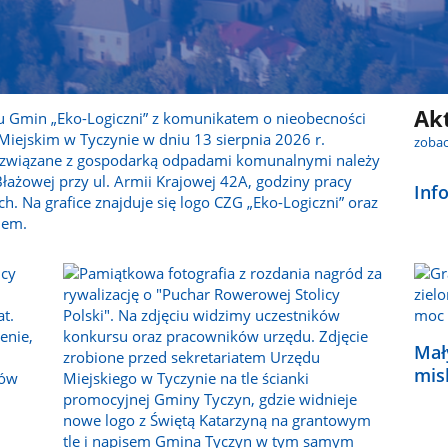
Ak
zobac
Inf
Mał
mis