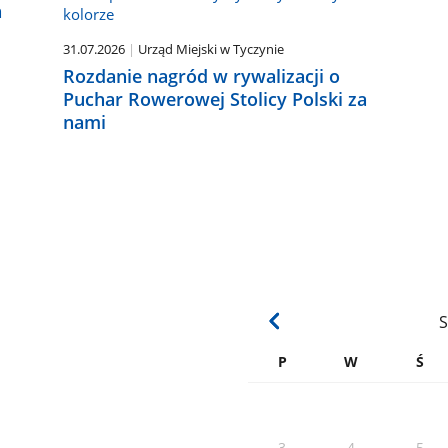
a
31.07.2026
Urząd Miejski w Tyczynie
Rozdanie nagród w rywalizacji o
Puchar Rowerowej Stolicy Polski za
nami
S
P
W
Ś
3
4
5