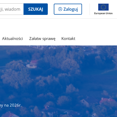
Logowanie
SZUKAJ
Zaloguj
do
panelu
Aktualności
Załatw sprawę
Kontakt
ny na 2026r.