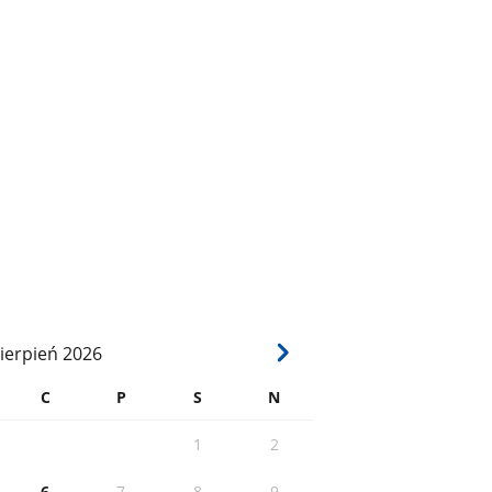
ierpień
2026
C
P
S
N
1
2
6
7
8
9