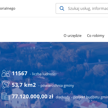
orialnego
O urzędzie
Co robimy
11567
- liczba ludności
53,7 km2
- powierzchnia gminy
77.120.000,00 zł
dochody - projekt budżetu gmi