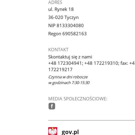
ADRES
ul. Rynek 18
36-020 Tyczyn
NIP 8133304080
Regon 690582163
KONTAKT
Skontaktuj się z nami
+48 172304941; +48 172219310; fax: +
172219217
Czynna w dni robocze
w godzinach 7:30-15:30
MEDIA SPOŁECZNOŚCIOWE:
facebook
stopka
Strona
gov.pl