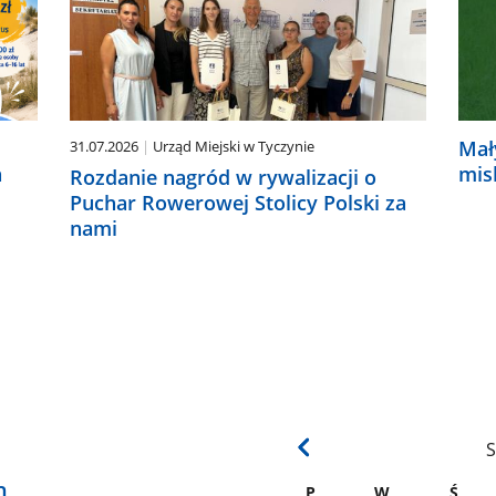
Mał
31.07.2026
Urząd Miejski w Tyczynie
a
mis
Rozdanie nagród w rywalizacji o
Puchar Rowerowej Stolicy Polski za
nami
S
h
P
W
Ś