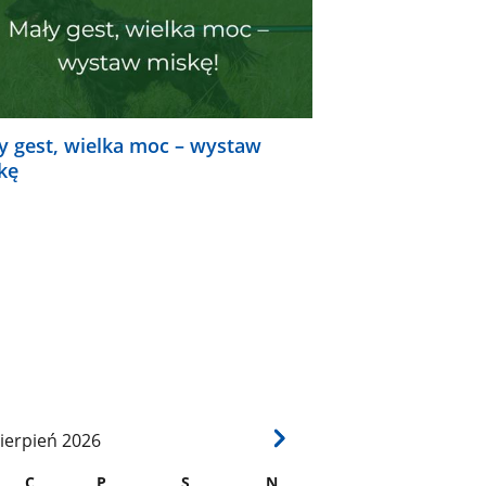
y gest, wielka moc – wystaw
kę
ierpień
2026
C
P
S
N