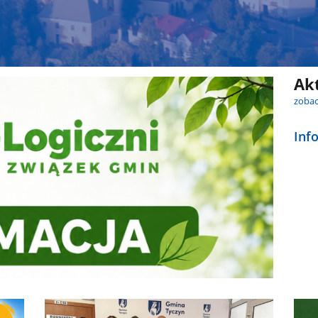
Ak
zobac
Inf