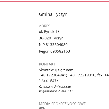
stopka
Gmina Tyczyn
ADRES
ul. Rynek 18
36-020 Tyczyn
NIP 8133304080
Regon 690582163
KONTAKT
Skontaktuj się z nami
+48 172304941; +48 172219310; fax: +
172219217
Czynna w dni robocze
w godzinach 7:30-15:30
MEDIA SPOŁECZNOŚCIOWE: