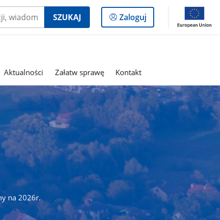
Logowanie
SZUKAJ
Zaloguj
do
panelu
Aktualności
Załatw sprawę
Kontakt
ny na 2026r.