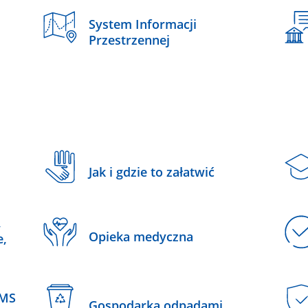
System Informacji
Przestrzennej
Jak i gdzie to załatwić
,
Opieka medyczna
e,
SMS
Gospodarka odpadami