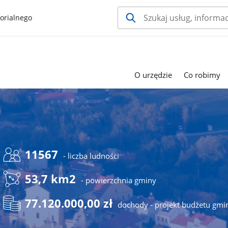
orialnego
O urzędzie
Co robimy
11567
- liczba ludności
53,7 km2
- powierzchnia gminy
77.120.000,00 zł
dochody - projekt budżetu gmi